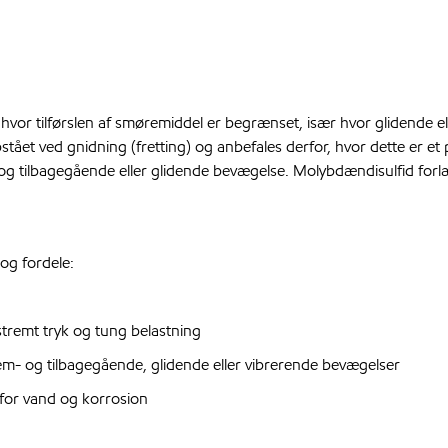
vor tilførslen af smøremiddel er begrænset, især hvor glidende el
pstået ved gnidning (fretting) og anbefales derfor, hvor dette er e
g tilbagegående eller glidende bevægelse. Molybdændisulfid forlæ
og fordele:
stremt tryk og tung belastning
rem- og tilbagegående, glidende eller vibrerende bevægelser
for vand og korrosion