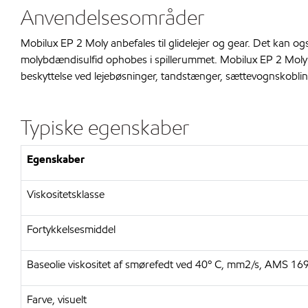
Anvendelsesområder
Mobilux EP 2 Moly anbefales til glidelejer og gear. Det kan ogs
molybdændisulfid ophobes i spillerummet. Mobilux EP 2 Moly f
beskyttelse ved lejebøsninger, tandstænger, sættevognskobling
Typiske egenskaber
Egenskaber
Viskositetsklasse
Fortykkelsesmiddel
Baseolie viskositet af smørefedt ved 40º C, mm2/s, AMS 16
Farve, visuelt