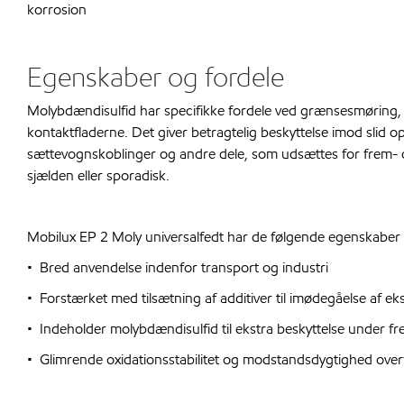
korrosion
Egenskaber og fordele
Molybdændisulfid har specifikke fordele ved grænsesmøring, h
kontaktfladerne. Det giver betragtelig beskyttelse imod slid o
sættevognskoblinger og andre dele, som udsættes for frem- o
sjælden eller sporadisk.
Mobilux EP 2 Moly universalfedt har de følgende egenskaber 
• Bred anvendelse indenfor transport og industri
• Forstærket med tilsætning af additiver til imødegåelse af ek
• Indeholder molybdændisulfid til ekstra beskyttelse under f
• Glimrende oxidationsstabilitet og modstandsdygtighed over