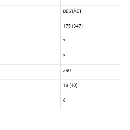
BESTÅET
175 (347)
3
3
280
18 (40)
6