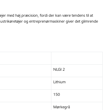
lejer med høj præcision, fordi der kan være tendens til at
dustrikøretøjer og entreprenørmaskiner giver det glimrende
NLGI 2
Lithium
150
Mørkegrå