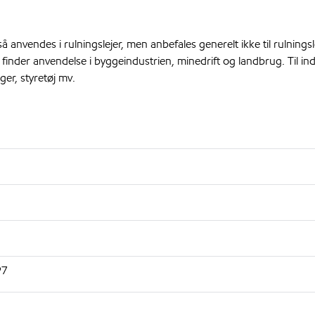
å anvendes i rulningslejer, men anbefales generelt ikke til rulnings
inder anvendelse i byggeindustrien, minedrift og landbrug. Til in
er, styretøj mv.
97