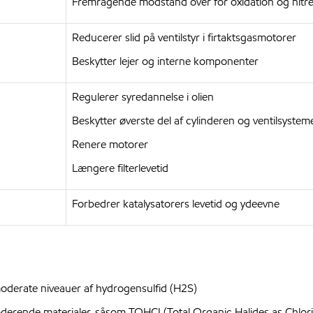
Fremragende modstand over for oxidation og nitre
Reducerer slid på ventilstyr i firtaktsgasmotorer
Beskytter lejer og interne komponenter
Regulerer syredannelse i olien
Beskytter øverste del af cylinderen og ventilsystem
Renere motorer
Længere filterlevetid
Forbedrer katalysatorers levetid og ydeevne
erate niveauer af hydrogensulfid (H2S)
ende materialer, såsom TOHCI (Total Organic Halides as Chloride