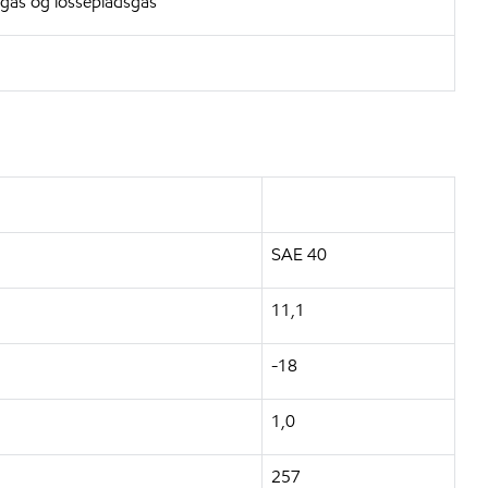
sgas og lossepladsgas
SAE 40
11,1
-18
1,0
257