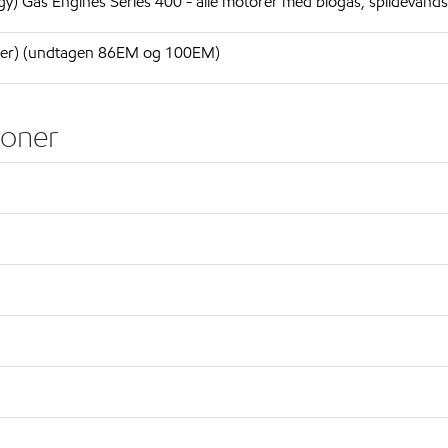
y) Gas Engines Series 400 - alle motorer med biogas, spildevand
orer) (undtagen 86EM og 100EM)
ioner