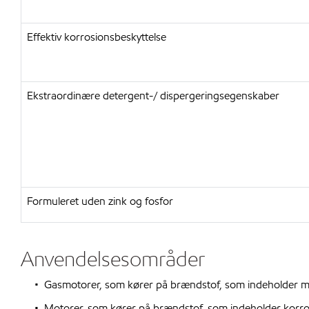
Effektiv korrosionsbeskyttelse
Ekstraordinære detergent-/ dispergeringsegenskaber
Formuleret uden zink og fosfor
Anvendelsesområder
• Gasmotorer, som kører på brændstof, som indeholder mod
• Motorer, som kører på brændstof, som indeholder korroder