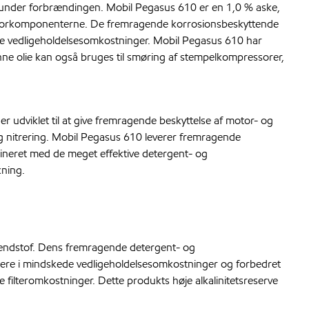
es under forbrændingen. Mobil Pegasus 610 er en 1,0 % aske,
å motorkomponenterne. De fremragende korrosionsbeskyttende
avere vedligeholdelsesomkostninger. Mobil Pegasus 610 har
enne olie kan også bruges til smøring af stempelkompressorer,
 udviklet til at give fremragende beskyttelse af motor- og
g nitrering. Mobil Pegasus 610 leverer fremragende
ineret med de meget effektive detergent- og
kning.
rændstof. Dens fremragende detergent- og
ltere i mindskede vedligeholdelsesomkostninger og forbedret
 filteromkostninger. Dette produkts høje alkalinitetsreserve