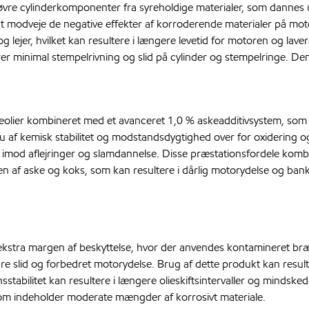
de øvre cylinderkomponenter fra syreholdige materialer, som dann
til at modveje de negative effekter af korroderende materialer p
 og lejer, hvilket kan resultere i længere levetid for motoren og l
krer minimal stempelrivning og slid på cylinder og stempelringe. D
olier kombineret med et avanceret 1,0 % askeadditivsystem, som er
 af kemisk stabilitet og modstandsdygtighed over for oxidering o
 imod aflejringer og slamdannelse. Disse præstationsfordele komb
n af aske og koks, som kan resultere i dårlig motorydelse og ban
 ekstra margen af beskyttelse, hvor der anvendes kontamineret b
dre slid og forbedret motorydelse. Brug af dette produkt kan resu
abilitet kan resultere i længere olieskiftsintervaller og mindskede
 som indeholder moderate mængder af korrosivt materiale.