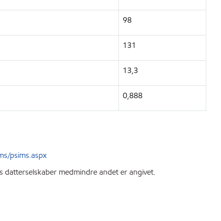
98
131
13,3
0,888
ms/psims.aspx
ts datterselskaber medmindre andet er angivet.