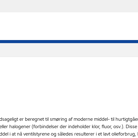
ageligt er beregnet til smøring af moderne middel- til hurtigtgå
ler halogener (forbindelser der indeholder klor, fluor, osv.). Di
l i at nå ventilstyrene og således resulterer i et lavt olieforbrug,