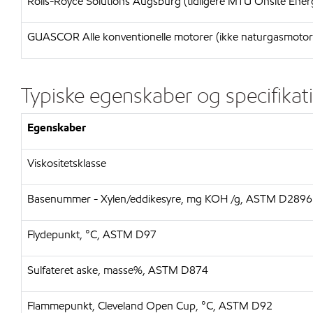
Rolls-Royce Solutions Augsburg (tidligere MTU Onsite Energ
GUASCOR Alle konventionelle motorer (ikke naturgasmot
Typiske egenskaber og specifikat
Egenskaber
Viskositetsklasse
Basenummer - Xylen/eddikesyre, mg KOH /g, ASTM D2896
Flydepunkt, °C, ASTM D97
Sulfateret aske, masse%, ASTM D874
Flammepunkt, Cleveland Open Cup, °C, ASTM D92