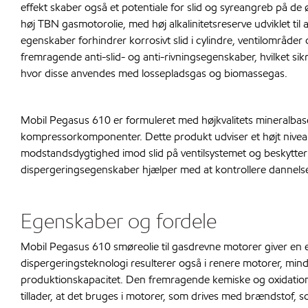
effekt skaber også et potentiale for slid og syreangreb på 
høj TBN gasmotorolie, med høj alkalinitetsreserve udviklet 
egenskaber forhindrer korrosivt slid i cylindre, ventilområder
fremragende anti-slid- og anti-rivningsegenskaber, hvilket si
hvor disse anvendes med lossepladsgas og biomassegas.
Mobil Pegasus 610 er formuleret med højkvalitets mineralbase
kompressorkomponenter. Dette produkt udviser et højt niveau
modstandsdygtighed imod slid på ventilsystemet og beskytter
dispergeringsegenskaber hjælper med at kontrollere dannelse
Egenskaber og fordele
Mobil Pegasus 610 smøreolie til gasdrevne motorer giver en
dispergeringsteknologi resulterer også i renere motorer, min
produktionskapacitet. Den fremragende kemiske og oxidationsst
tillader, at det bruges i motorer, som drives med brændstof,