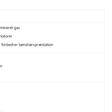
amineret gas
smotorer
 forbedrer tændrørspræstation
er