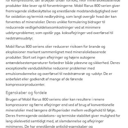
for kompressorer, der arbejder under forhold, hvor mineraloliebaserede
produkter ikke lever op til forventningerne. Mobil Rarus 800 serien giver
fremragende slidbeskyttelse og enestående modstandsdygtighed over
for oxidation og termisk nedbrydning, som langt overgår hvad der kan
forventes af mineralolier. Deres unikke formulering bidrager til
reducerede vedligeholdelsesomkostninger ved at minimere
udstyrsproblemer, som opstår pga. koksaflejringer ved overførsel til
nedstrømsudstyr.
Mobil Rarus 800 seriens olier reducerer risikoen for brande og
eksplosioner markant sammenlignet med mineraloliebaserede
produkter. Stort set ingen aflejringer og højere autogene
antændelsestemperaturer forbedrer både ydeevne og sikkerhed. Deres
exceptionelle vandudskillelse reducerer problemer med
emulsionsdannelse og overførsel til nedstrømsrør og -udstyr. De er
anbefalet eller godkendt af mange af de førende
kompressorproducenter.
Egenskaber og fordele
Brugen af Mobil Rarus 800 seriens olier kan resultere i renere
kompressorer og færre aflejringer end ved af brug af konventionelle
mineralolier med længere driftsperioder mellem vedligehold til følge.
Deres fremragende oxidations- og termiske stabilitet giver mulighed for
lang olielevetid samtidigt med, at slamdannelse og aflejringer
minimeres. De har enestående antislid-egenskaber og