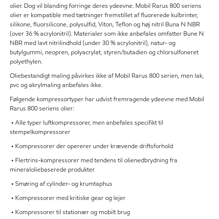
olier. Dog vil blanding forringe deres ydeevne. Mobil Rarus 800 seriens
olier er kompatible med tætninger fremstillet af fluorerede kulbrinter,
silikone, fluorsilicone, polysulfid, Viton, Teflon og høj nitril Buna N NBR
(over 36 % acrylonitril). Materialer som ikke anbefales omfatter Bune N
NBR med lavt nitrilindhold (under 30 % acrylonitril), natur- og
butylgummi, neopren, polyacrylat, styren/butadien og chlorsulfoneret
polyethylen.
Oliebestandigt maling påvirkes ikke af Mobil Rarus 800 serien, men lak,
pvc og akrylmaling anbefales ikke.
Følgende kompressortyper har udvist fremragende ydeevne med Mobil
Rarus 800 seriens olier:
• Alle typer luftkompressorer, men anbefales specifikt til
stempelkompressorer
• Kompressorer der opererer under krævende driftsforhold
• Flertrins-kompressorer med tendens til olienedbrydning fra
mineraloliebaserede produkter
• Smøring af cylinder- og krumtaphus
• Kompressorer med kritiske gear og lejer
• Kompressorer til stationær og mobilt brug