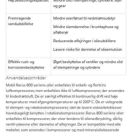
Høj belastningskapacitet
Mindre slid i stempelringe, cylindere, lejer
og gear
Fremragende
Mindre overførsel til nedstrømsudstyr
vandudskillelse
Mindre slamdannelse i krumtaphuse og
afløbsrør
Reducerede aflejringer i olieudskillere
Lavere risiko for dannelse af olieemulsion
Effektiv rust- og
Øget beskyttelse af ventiler og mindre slid
korrosionsbeskyttelse
af stempelringe og cylindere
Anvendelsesområder
Mobil Rarus 800 seriens olier anbefales til enkelt- og flertrins
luftkompressorer, men anbefales ikke til luftkompressorer, der anvendes
til åndedrætsluft. De er særligt effektive til kontinuerlig drift ved høje
temperaturer med afgangstemperaturer op til 200º C. De er velegnede
til stempel- og rotationskompressorer, idet de lavere viskositetsklasser
hovedsageligt benyttes i rotationskompressorer. Rarus 800 seriens olier
anbefales til kompressorer, der viser tendens til olienedbrydning, dårlig
ventil-ydeevne eller dannelse af aflejringer. De er kompatible med alle
metaller, som anvendes i kompressorer og med mineraloliebaserede