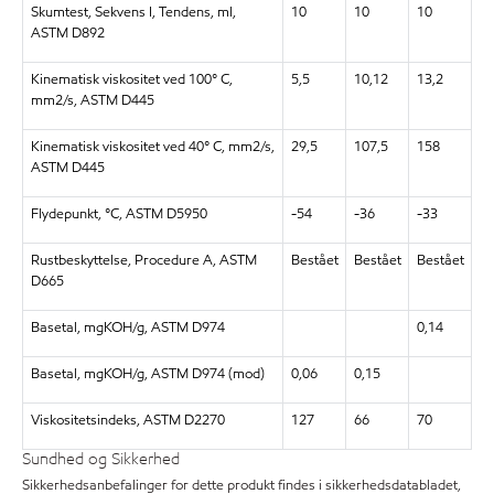
Skumtest, Sekvens I, Tendens, ml,
10
10
10
ASTM D892
Kinematisk viskositet ved 100° C,
5,5
10,12
13,2
mm2/s, ASTM D445
Kinematisk viskositet ved 40° C, mm2/s,
29,5
107,5
158
ASTM D445
Flydepunkt, °C, ASTM D5950
-54
-36
-33
Rustbeskyttelse, Procedure A, ASTM
Bestået
Bestået
Bestået
D665
Basetal, mgKOH/g, ASTM D974
0,14
Basetal, mgKOH/g, ASTM D974 (mod)
0,06
0,15
Viskositetsindeks, ASTM D2270
127
66
70
Sundhed og Sikkerhed
Sikkerhedsanbefalinger for dette produkt findes i sikkerhedsdatabladet,