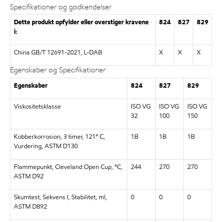
Specifikationer og godkendelser
Dette produkt opfylder eller overstiger kravene
824
827
829
i:
China GB/T 12691-2021, L-DAB
X
X
X
Egenskaber og Specifikationer
Egenskaber
824
827
829
Viskositetsklasse
ISO VG
ISO VG
ISO VG
32
100
150
Kobberkorrosion, 3 timer, 121° C,
1B
1B
1B
Vurdering, ASTM D130
Flammepunkt, Cleveland Open Cup, °C,
244
270
270
ASTM D92
Skumtest, Sekvens I, Stabilitet, ml,
0
0
0
ASTM D892