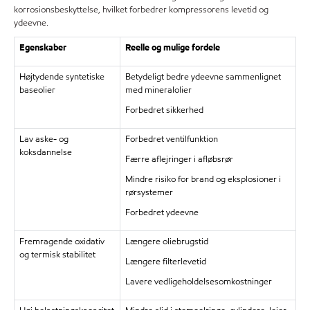
korrosionsbeskyttelse, hvilket forbedrer kompressorens levetid og
ydeevne.
Egenskaber
Reelle og mulige fordele
Højtydende syntetiske
Betydeligt bedre ydeevne sammenlignet
baseolier
med mineralolier
Forbedret sikkerhed
Lav aske- og
Forbedret ventilfunktion
koksdannelse
Færre aflejringer i afløbsrør
Mindre risiko for brand og eksplosioner i
rørsystemer
Forbedret ydeevne
Fremragende oxidativ
Længere oliebrugstid
og termisk stabilitet
Længere filterlevetid
Lavere vedligeholdelsesomkostninger