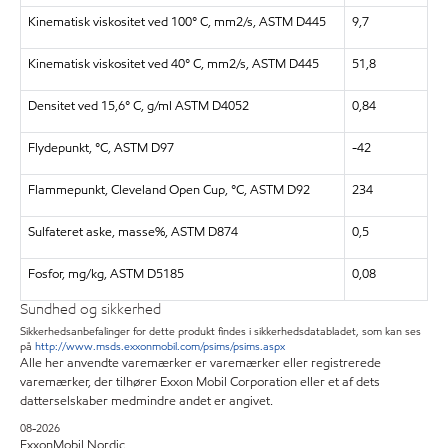
Kinematisk viskositet ved 100° C, mm2/s, ASTM D445
9,7
Kinematisk viskositet ved 40° C, mm2/s, ASTM D445
51,8
Densitet ved 15,6° C, g/ml ASTM D4052
0,84
Flydepunkt, °C, ASTM D97
-42
Flammepunkt, Cleveland Open Cup, °C, ASTM D92
234
Sulfateret aske, masse%, ASTM D874
0,5
Fosfor, mg/kg, ASTM D5185
0,08
Sundhed og sikkerhed
Sikkerhedsanbefalinger for dette produkt findes i sikkerhedsdatabladet, som kan ses
på
http://www.msds.exxonmobil.com/psims/psims.aspx
Alle her anvendte varemærker er varemærker eller registrerede
varemærker, der tilhører Exxon Mobil Corporation eller et af dets
datterselskaber medmindre andet er angivet.
08-2026
ExxonMobil Nordic