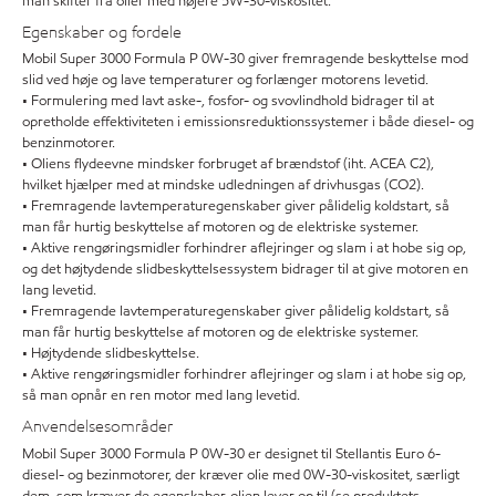
man skifter fra olier med højere 5W-30-viskositet.
Egenskaber og fordele
Mobil Super 3000 Formula P 0W-30 giver fremragende beskyttelse mod
slid ved høje og lave temperaturer og forlænger motorens levetid.
• Formulering med lavt aske-, fosfor- og svovlindhold bidrager til at
opretholde effektiviteten i emissionsreduktionssystemer i både diesel- og
benzinmotorer.
• Oliens flydeevne mindsker forbruget af brændstof (iht. ACEA C2),
hvilket hjælper med at mindske udledningen af drivhusgas (CO2).
• Fremragende lavtemperaturegenskaber giver pålidelig koldstart, så
man får hurtig beskyttelse af motoren og de elektriske systemer.
• Aktive rengøringsmidler forhindrer aflejringer og slam i at hobe sig op,
og det højtydende slidbeskyttelsessystem bidrager til at give motoren en
lang levetid.
• Fremragende lavtemperaturegenskaber giver pålidelig koldstart, så
man får hurtig beskyttelse af motoren og de elektriske systemer.
• Højtydende slidbeskyttelse.
• Aktive rengøringsmidler forhindrer aflejringer og slam i at hobe sig op,
så man opnår en ren motor med lang levetid.
Anvendelsesområder
Mobil Super 3000 Formula P 0W-30 er designet til Stellantis Euro 6-
diesel- og bezinmotorer, der kræver olie med 0W-30-viskositet, særligt
dem, som kræver de egenskaber, olien lever op til (se produktets