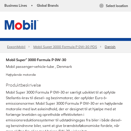
Business Lines
Global Brands
Select location
•
ExxonMobil
Mobil Super 3000 Formula P 0W-30 PDS
Danish
Mobil Super™ 3000 Formula P 0W-30
Mobil passenger-vehicle-lube , Denmark
Højtydende motorolie
Produktbeskrivelse
Mobil Super 3000 Formula P 0W-30 er særligt udviklet til at opfylde
Stellantis-krav til diesel- og bezinmotorer, der opfylder Euro 6-
emissionsnormer. Mobil Super 3000 Formula P 0W-30 er en højtydende
motorolie med lavt askeindhold, der er designet til at hjælpe med at
forlænge levetiden og opretholde effektiviteten i
emissionsreduktionssystemer til udstødningsgas fra biler i både diesel-
og benzindrevne biler, samt at give brændstoføkonomiske fordele, når