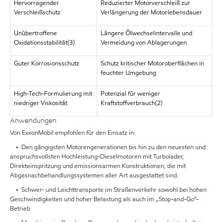
Hervorragender
Reduzierter Motorverschleiß zur
Verschleißschutz
Verlängerung der Motorlebensdauer
Unübertroffene
Längere Ölwechselintervalle und
Oxidationsstabilität(3)
Vermeidung von Ablagerungen
Guter Korrosionsschutz
Schutz kritischer Motoroberflächen in
feuchter Umgebung
High-Tech-Formulierung mit
Potenzial für weniger
niedriger Viskosität
Kraftstoffverbrauch(2)
Anwendungen
Von ExxonMobil empfohlen für den Einsatz in:
• Den gängigsten Motorengenerationen bis hin zu den neuesten und
anspruchsvollsten Hochleistung-Dieselmotoren mit Turbolader,
Direkteinspritzung und emissionsarmen Konstruktionen, die mit
Abgasnachbehandlungssystemen aller Art ausgestattet sind.
• Schwer- und Leichttransporte im Straßenverkehr sowohl bei hohen
Geschwindigkeiten und hoher Belastung als auch im „Stop-and-Go"-
Betrieb