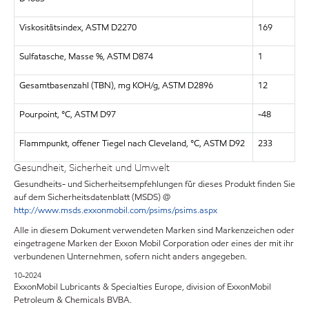
Viskositätsindex, ASTM D2270
169
Sulfatasche, Masse %, ASTM D874
1
Gesamtbasenzahl (TBN), mg KOH/g, ASTM D2896
12
Pourpoint, °C, ASTM D97
-48
Flammpunkt, offener Tiegel nach Cleveland, °C, ASTM D92
233
Gesundheit, Sicherheit und Umwelt
Gesundheits- und Sicherheitsempfehlungen für dieses Produkt finden Sie
auf dem Sicherheitsdatenblatt (MSDS) @
http://www.msds.exxonmobil.com/psims/psims.aspx
Alle in diesem Dokument verwendeten Marken sind Markenzeichen oder
eingetragene Marken der Exxon Mobil Corporation oder eines der mit ihr
verbundenen Unternehmen, sofern nicht anders angegeben.
10-2024
ExxonMobil Lubricants & Specialties Europe, division of ExxonMobil
Petroleum & Chemicals BVBA.