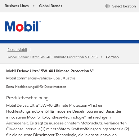
Business Lines
Global Brands
Select location
•
ExxonMobil
Mobil Delvac Ultra™ 5W-40 Ultimate Protection V1 PDS
German
Mobil Delvac Ultra™ 5W-40 Ultimate Protection V1
Mobil commercial-vehicle-lube , Austria
Extra-Hochleistungsöl für Dieselmotoren
Produktbeschreibung
Mobil Delvac Ultra™ 5W-40 Ultimate Protection v1 ist ein
Hochleistungsmotorenöl für moderne Dieselmotoren auf Basis der
innovativen Mobil SHC-Synthese-Technologie™ mit niedrigem
Aschegehalt. Es trägt zu ausgezeichnetem Motorschutz, verlängerten
Ölwechselintervalle(1) mit erhöhtem Kraftstoffeinsparungspotenzial(2)
für die neueste Dieselmotor-Technologie, die in anspruchsvollen