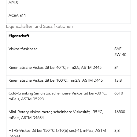
API SL
ACEA E11
Eigenschaften und Spezifikationen
Eigenschaft
Viskositätsklasse
SAE
5W-40
Kinematische Viskosität bei 40 °C, mm2/s, ASTM D445
84
Kinematische Viskosität bei 100°C, mm2/s, ASTM D445
13,8
Cold-Cranking Simulator, scheinbare Viskosität bei -30 °C,
6510
mPa.s, ASTM D5293
Mini-Rotary Viskosimeter, scheinbare Viskosität, -35 °C,
16800
mPa.s, ASTM D4684
HTHS-Viskosität bei 150 °C 1x10(6) sec(-1), mPa.s, ASTM
3,8
D4683