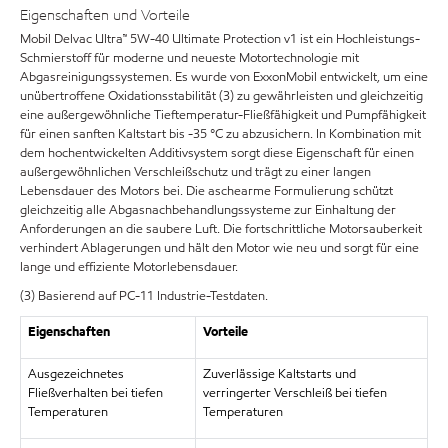
Eigenschaften und Vorteile
Mobil Delvac Ultra™ 5W-40 Ultimate Protection v1 ist ein Hochleistungs-
Schmierstoff für moderne und neueste Motortechnologie mit
Abgasreinigungssystemen. Es wurde von ExxonMobil entwickelt, um eine
unübertroffene Oxidationsstabilität (3) zu gewährleisten und gleichzeitig
eine außergewöhnliche Tieftemperatur-Fließfähigkeit und Pumpfähigkeit
für einen sanften Kaltstart bis -35 °C zu abzusichern. In Kombination mit
dem hochentwickelten Additivsystem sorgt diese Eigenschaft für einen
außergewöhnlichen Verschleißschutz und trägt zu einer langen
Lebensdauer des Motors bei. Die aschearme Formulierung schützt
gleichzeitig alle Abgasnachbehandlungssysteme zur Einhaltung der
Anforderungen an die saubere Luft. Die fortschrittliche Motorsauberkeit
verhindert Ablagerungen und hält den Motor wie neu und sorgt für eine
lange und effiziente Motorlebensdauer.
(3) Basierend auf PC-11 Industrie-Testdaten.
Eigenschaften
Vorteile
Ausgezeichnetes
Zuverlässige Kaltstarts und
Fließverhalten bei tiefen
verringerter Verschleiß bei tiefen
Temperaturen
Temperaturen