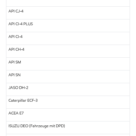
API CJ-4
API CI-4 PLUS
API CI-4
API CH-4
API SM
API SN
JASO DH-2
Caterpillar ECF-3
ACEA E7
ISUZU DEO (Fahrzeuge mit DPD)