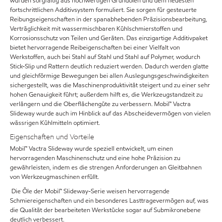
wurden sorgfältig aus hochwertigen Grundölen und dem neuesten
fortschrittlichen Additivsystem formuliert. Sie sorgen für gesteuerte
Reibungseigenschaften in der spanabhebenden Präzisionsbearbeitung,
Verträglichkeit mit wassermischbaren Kühlschmierstoffen und
Korrosionsschutz von Teilen und Geräten. Das einzigartige Additivpaket
bietet hervorragende Reibeigenschaften bei einer Vielfalt von
Werkstoffen, auch bei Stahl auf Stahl und Stahl auf Polymer, wodurch
Stick-Slip und Rattern deutlich reduziert werden. Dadurch werden glatte
und gleichförmige Bewegungen bei allen Auslegungsgeschwindigkeiten
sichergestellt, was die Maschinenproduktivität steigert und zu einer sehr
hohen Genauigkeit führt; außerdem hilft es, die Werkzeugstandzeit zu
verlängern und die Oberflächengüte zu verbessern. Mobil™ Vactra
Slideway wurde auch im Hinblick auf das Abscheidevermögen von vielen
wässrigen Kühlmitteln optimiert.
Eigenschaften und Vorteile
Mobil™ Vactra Slideway wurde speziell entwickelt, um einen
hervorragenden Maschinenschutz und eine hohe Präzision zu
gewährleisten, indem es die strengen Anforderungen an Gleitbahnen
von Werkzeugmaschinen erfüllt.
Die Öle der Mobil™ Slideway-Serie weisen hervorragende
Schmiereigenschaften und ein besonderes Lasttragevermögen auf, was
die Qualität der bearbeiteten Werkstücke sogar auf Submikronebene
deutlich verbessert.