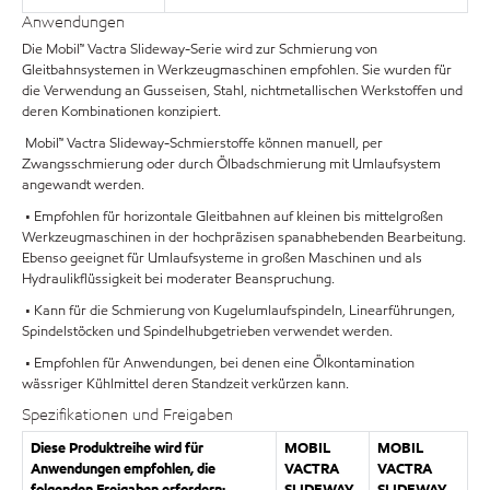
Anwendungen
Die Mobil™ Vactra Slideway-Serie wird zur Schmierung von
Gleitbahnsystemen in Werkzeugmaschinen empfohlen. Sie wurden für
die Verwendung an Gusseisen, Stahl, nichtmetallischen Werkstoffen und
deren Kombinationen konzipiert.
Mobil™ Vactra Slideway-Schmierstoffe können manuell, per
Zwangsschmierung oder durch Ölbadschmierung mit Umlaufsystem
angewandt werden.
• Empfohlen für horizontale Gleitbahnen auf kleinen bis mittelgroßen
Werkzeugmaschinen in der hochpräzisen spanabhebenden Bearbeitung.
Ebenso geeignet für Umlaufsysteme in großen Maschinen und als
Hydraulikflüssigkeit bei moderater Beanspruchung.
• Kann für die Schmierung von Kugelumlaufspindeln, Linearführungen,
Spindelstöcken und Spindelhubgetrieben verwendet werden.
• Empfohlen für Anwendungen, bei denen eine Ölkontamination
wässriger Kühlmittel deren Standzeit verkürzen kann.
Spezifikationen und Freigaben
Diese Produktreihe wird für
MOBIL
MOBIL
Anwendungen empfohlen, die
VACTRA
VACTRA