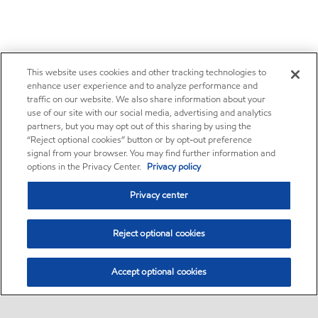
This website uses cookies and other tracking technologies to
enhance user experience and to analyze performance and
traffic on our website. We also share information about your
use of our site with our social media, advertising and analytics
partners, but you may opt out of this sharing by using the
“Reject optional cookies” button or by opt-out preference
signal from your browser. You may find further information and
options in the Privacy Center.
Privacy policy
Privacy center
Reject optional cookies
Accept optional cookies