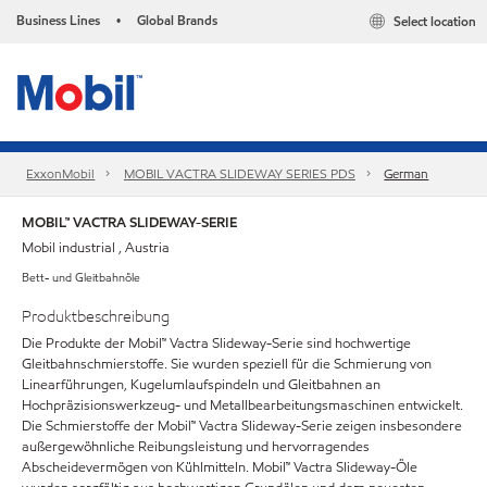
Business Lines
Global Brands
Select location
•
ExxonMobil
MOBIL VACTRA SLIDEWAY SERIES PDS
German
MOBIL™ VACTRA SLIDEWAY-SERIE
Mobil industrial , Austria
Bett- und Gleitbahnöle
Produktbeschreibung
Die Produkte der Mobil™ Vactra Slideway-Serie sind hochwertige
Gleitbahnschmierstoffe. Sie wurden speziell für die Schmierung von
Linearführungen, Kugelumlaufspindeln und Gleitbahnen an
Hochpräzisionswerkzeug- und Metallbearbeitungsmaschinen entwickelt.
Die Schmierstoffe der Mobil™ Vactra Slideway-Serie zeigen insbesondere
außergewöhnliche Reibungsleistung und hervorragendes
Abscheidevermögen von Kühlmitteln. Mobil™ Vactra Slideway-Öle