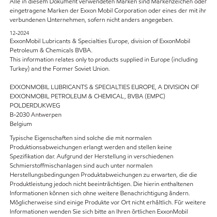
Alle in diesem Dokument verwendeten Marken sind Markenzeichen oder
eingetragene Marken der Exxon Mobil Corporation oder eines der mit ihr
verbundenen Unternehmen, sofern nicht anders angegeben.
12-2024
ExxonMobil Lubricants & Specialties Europe, division of ExxonMobil
Petroleum & Chemicals BVBA.
This information relates only to products supplied in Europe (including
Turkey) and the Former Soviet Union.
EXXONMOBIL LUBRICANTS & SPECIALTIES EUROPE, A DIVISION OF
EXXONMOBIL PETROLEUM & CHEMICAL, BVBA (EMPC)
POLDERDIJKWEG
B-2030 Antwerpen
Belgium
Typische Eigenschaften sind solche die mit normalen
Produktionsabweichungen erlangt werden and stellen keine
Spezifikation dar. Aufgrund der Herstellung in verschiedenen
Schmierstoffmischanlagen sind auch unter normalen
Herstellungsbedingungen Produktabweichungen zu erwarten, die die
Produktleistung jedoch nicht beeinträchtigen. Die hierin enthaltenen
Informationen können sich ohne weitere Benachrichtigung ändern.
Möglicherweise sind einige Produkte vor Ort nicht erhältlich. Für weitere
Informationen wenden Sie sich bitte an Ihren örtlichen ExxonMobil