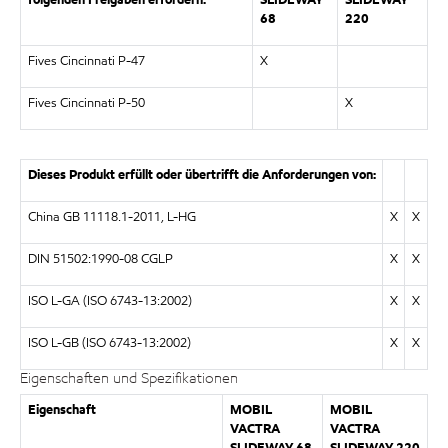
folgenden Freigaben erfordern:
SLIDEWAY
SLIDEWAY
68
220
Fives Cincinnati P-47
X
Fives Cincinnati P-50
X
Dieses Produkt erfüllt oder übertrifft die Anforderungen von:
China GB 11118.1-2011, L-HG
X
X
DIN 51502:1990-08 CGLP
X
X
ISO L-GA (ISO 6743-13:2002)
X
X
ISO L-GB (ISO 6743-13:2002)
X
X
Eigenschaften und Spezifikationen
Eigenschaft
MOBIL
MOBIL
VACTRA
VACTRA
SLIDEWAY 68
SLIDEWAY 220