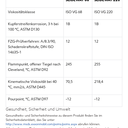
Viskositätsklasse
ISO VG 68
ISO VG 220
Kupferstreifenkorrosion, 3 h bei
1B
1B
100 °C, ASTM D130
FZG-Prüfverfahren: A/8.3/90,
12
12
Schadenskraftstufe, DIN ISO
14635-1
Flammpunkt, offener Tiegel nach
245
255
Cleveland, °C, ASTM D92
Kinematische Viskosität bei 40
70,5
218,4
°C, mm2/s, ASTM D445
Pourpoint, °C, ASTM D97
-12
-12
Gesundheit, Sicherheit und Umwelt
Gesundheits- und Sicherheitshinweise zu diesem Produkt finden Sie im
Sicherheitsdatenblatt, das Sie unter
http://www.msds.exxonmobil.com/psims/psims.aspx
abrufen können.