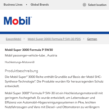
Business Lines
Global Brands
Select location
•
ExxonMobil
Mobil Super 3000 Formula P 5W-30 PDS
German
Mobil Super 3000 Formula P 5W30
Mobil passenger-vehicle-lube , Austria
Hochleistungs-Motorenöl
Produktbeschreibung
Die Mobil Super™ 3000 Reihe enthält Grundöle auf Basis der Mobil SHC-
Synthese-Technologie™. Die Produkte wurden für herausragenden Schutz
entwickelt.
Mobil Super 3000™ Formula P 5W-30 ist ein Hochleistungsmotorenöl mit
geringem Aschegehalt. Es wurde entwickelt, um Lebensdauer und
Effizienz von Automobil-Abgasreinigungssystemen in Pkw, leichten
Nutzfahrzeugen und Vans mit Diesel- und Ottomotoren zu verlängern