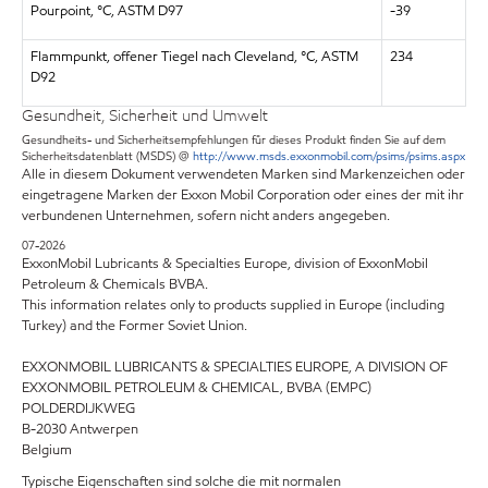
Pourpoint, °C, ASTM D97
-39
Flammpunkt, offener Tiegel nach Cleveland, °C, ASTM
234
D92
Gesundheit, Sicherheit und Umwelt
Gesundheits- und Sicherheitsempfehlungen für dieses Produkt finden Sie auf dem
Sicherheitsdatenblatt (MSDS) @
http://www.msds.exxonmobil.com/psims/psims.aspx
Alle in diesem Dokument verwendeten Marken sind Markenzeichen oder
eingetragene Marken der Exxon Mobil Corporation oder eines der mit ihr
verbundenen Unternehmen, sofern nicht anders angegeben.
07-2026
ExxonMobil Lubricants & Specialties Europe, division of ExxonMobil
Petroleum & Chemicals BVBA.
This information relates only to products supplied in Europe (including
Turkey) and the Former Soviet Union.
EXXONMOBIL LUBRICANTS & SPECIALTIES EUROPE, A DIVISION OF
EXXONMOBIL PETROLEUM & CHEMICAL, BVBA (EMPC)
POLDERDIJKWEG
B-2030 Antwerpen
Belgium
Typische Eigenschaften sind solche die mit normalen