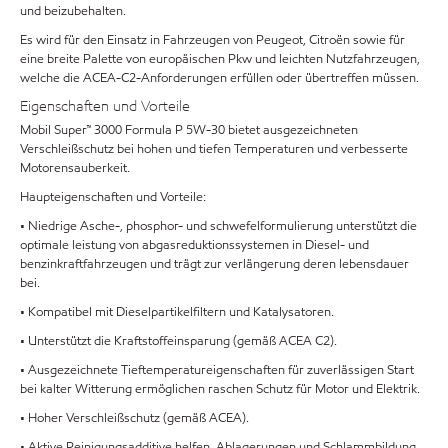
und beizubehalten.
Es wird für den Einsatz in Fahrzeugen von Peugeot, Citroën sowie für
eine breite Palette von europäischen Pkw und leichten Nutzfahrzeugen,
welche die ACEA-C2-Anforderungen erfüllen oder übertreffen müssen.
Eigenschaften und Vorteile
Mobil Super™ 3000 Formula P 5W-30 bietet ausgezeichneten
Verschleißschutz bei hohen und tiefen Temperaturen und verbesserte
Motorensauberkeit.
Haupteigenschaften und Vorteile:
• Niedrige Asche-, phosphor- und schwefelformulierung unterstützt die
optimale leistung von abgasreduktionssystemen in Diesel- und
benzinkraftfahrzeugen und trägt zur verlängerung deren lebensdauer
bei.
• Kompatibel mit Dieselpartikelfiltern und Katalysatoren.
• Unterstützt die Kraftstoffeinsparung (gemäß ACEA C2).
• Ausgezeichnete Tieftemperatureigenschaften für zuverlässigen Start
bei kalter Witterung ermöglichen raschen Schutz für Motor und Elektrik.
• Hoher Verschleißschutz (gemäß ACEA).
• Aktive Reinigungsadditive helfen, Ablagerungen und Schlammbildung