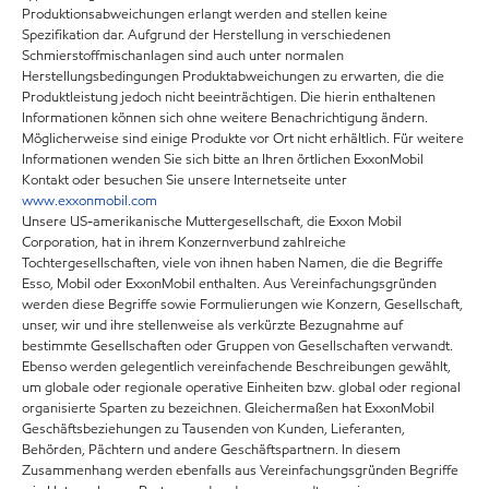
Produktionsabweichungen erlangt werden and stellen keine
Spezifikation dar. Aufgrund der Herstellung in verschiedenen
Schmierstoffmischanlagen sind auch unter normalen
Herstellungsbedingungen Produktabweichungen zu erwarten, die die
Produktleistung jedoch nicht beeinträchtigen. Die hierin enthaltenen
Informationen können sich ohne weitere Benachrichtigung ändern.
Möglicherweise sind einige Produkte vor Ort nicht erhältlich. Für weitere
Informationen wenden Sie sich bitte an Ihren örtlichen ExxonMobil
Kontakt oder besuchen Sie unsere Internetseite unter
www.exxonmobil.com
Unsere US-amerikanische Muttergesellschaft, die Exxon Mobil
Corporation, hat in ihrem Konzernverbund zahlreiche
Tochtergesellschaften, viele von ihnen haben Namen, die die Begriffe
Esso, Mobil oder ExxonMobil enthalten. Aus Vereinfachungsgründen
werden diese Begriffe sowie Formulierungen wie Konzern, Gesellschaft,
unser, wir und ihre stellenweise als verkürzte Bezugnahme auf
bestimmte Gesellschaften oder Gruppen von Gesellschaften verwandt.
Ebenso werden gelegentlich vereinfachende Beschreibungen gewählt,
um globale oder regionale operative Einheiten bzw. global oder regional
organisierte Sparten zu bezeichnen. Gleichermaßen hat ExxonMobil
Geschäftsbeziehungen zu Tausenden von Kunden, Lieferanten,
Behörden, Pächtern und andere Geschäftspartnern. In diesem
Zusammenhang werden ebenfalls aus Vereinfachungsgründen Begriffe