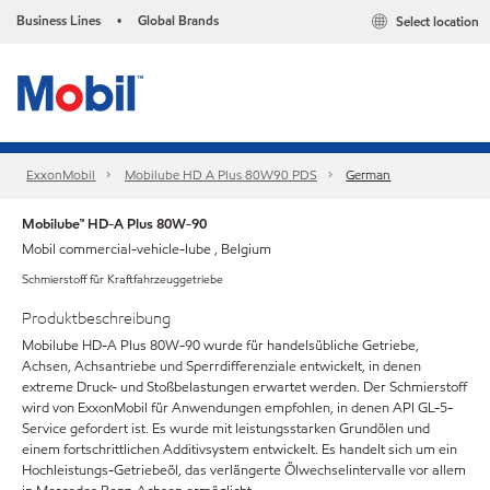
Business Lines
Global Brands
Select location
•
ExxonMobil
Mobilube HD A Plus 80W90 PDS
German
Mobilube™ HD-A Plus 80W-90
Mobil commercial-vehicle-lube , Belgium
Schmierstoff für Kraftfahrzeuggetriebe
Produktbeschreibung
Mobilube HD-A Plus 80W-90 wurde für handelsübliche Getriebe,
Achsen, Achsantriebe und Sperrdifferenziale entwickelt, in denen
extreme Druck- und Stoßbelastungen erwartet werden. Der Schmierstoff
wird von ExxonMobil für Anwendungen empfohlen, in denen API GL-5-
Service gefordert ist. Es wurde mit leistungsstarken Grundölen und
einem fortschrittlichen Additivsystem entwickelt. Es handelt sich um ein
Hochleistungs-Getriebeöl, das verlängerte Ölwechselintervalle vor allem