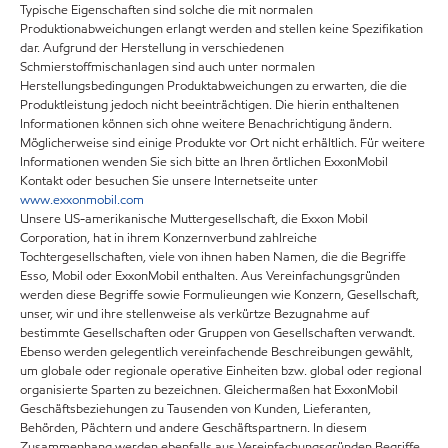
Typische Eigenschaften sind solche die mit normalen
Produktionabweichungen erlangt werden and stellen keine Spezifikation
dar. Aufgrund der Herstellung in verschiedenen
Schmierstoffmischanlagen sind auch unter normalen
Herstellungsbedingungen Produktabweichungen zu erwarten, die die
Produktleistung jedoch nicht beeinträchtigen. Die hierin enthaltenen
Informationen können sich ohne weitere Benachrichtigung ändern.
Möglicherweise sind einige Produkte vor Ort nicht erhältlich. Für weitere
Informationen wenden Sie sich bitte an Ihren örtlichen ExxonMobil
Kontakt oder besuchen Sie unsere Internetseite unter
www.exxonmobil.com
Unsere US-amerikanische Muttergesellschaft, die Exxon Mobil
Corporation, hat in ihrem Konzernverbund zahlreiche
Tochtergesellschaften, viele von ihnen haben Namen, die die Begriffe
Esso, Mobil oder ExxonMobil enthalten. Aus Vereinfachungsgründen
werden diese Begriffe sowie Formulieungen wie Konzern, Gesellschaft,
unser, wir und ihre stellenweise als verkürtze Bezugnahme auf
bestimmte Gesellschaften oder Gruppen von Gesellschaften verwandt.
Ebenso werden gelegentlich vereinfachende Beschreibungen gewählt,
um globale oder regionale operative Einheiten bzw. global oder regional
organisierte Sparten zu bezeichnen. Gleichermaßen hat ExxonMobil
Geschäftsbeziehungen zu Tausenden von Kunden, Lieferanten,
Behörden, Pächtern und andere Geschäftspartnern. In diesem
Zusammenhang werden ebenfalls aus Vereinfachungsgründen Begriffe