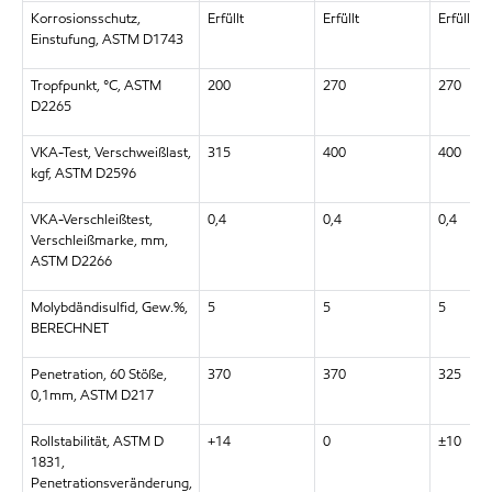
Korrosionsschutz,
Erfüllt
Erfüllt
Erfüllt
Einstufung, ASTM D1743
Tropfpunkt, °C, ASTM
200
270
270
D2265
VKA-Test, Verschweißlast,
315
400
400
kgf, ASTM D2596
VKA-Verschleißtest,
0,4
0,4
0,4
Verschleißmarke, mm,
ASTM D2266
Molybdändisulfid, Gew.%,
5
5
5
BERECHNET
Penetration, 60 Stöße,
370
370
325
0,1mm, ASTM D217
Rollstabilität, ASTM D
+14
0
±10
1831,
Penetrationsveränderung,