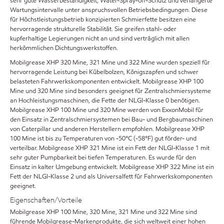
sehr gute Wasserbeständigkeit, Water-Spray-off-Schutz und verlängerte
Wartungsintervalle unter anspruchsvollen Betriebsbedingungen. Diese
für Höchstleistungsbetrieb konzipierten Schmierfette besitzen eine
hervorragende strukturelle Stabilität. Sie greifen stahl- oder
kupferhaltige Legierungen nicht an und sind verträglich mit allen
herkömmlichen Dichtungswerkstoffen.
Mobilgrease XHP 320 Mine, 321 Mine und 322 Mine wurden speziell für
hervorragende Leistung bei Kübelbolzen, Königszapfen und schwer
belasteten Fahrwerkskomponenten entwickelt. Mobilgrease XHP 100
Mine und 320 Mine sind besonders geeignet für Zentralschmiersysteme
an Hochleistungsmaschinen, die Fette der NLGI-Klasse 0 benötigen.
Mobilgrease XHP 100 Mine und 320 Mine werden von ExxonMobil für
den Einsatz in Zentralschmiersystemen bei Bau- und Bergbaumaschinen
von Caterpillar und anderen Herstellern empfohlen. Mobilgrease XHP
100 Mine ist bis zu Temperaturen von -50°C (-58°F) gut förder- und
verteilbar. Mobilgrease XHP 321 Mine ist ein Fett der NLGI-Klasse 1 mit
sehr guter Pumpbarkeit bei tiefen Temperaturen. Es wurde für den
Einsatz in kalter Umgebung entwickelt. Mobilgrease XHP 322 Mine ist ein
Fett der NLGI-Klasse 2 und als Universalfett für Fahrwerkskomponenten
geeignet.
Eigenschaften/Vorteile
Mobilgrease XHP 100 Mine, 320 Mine, 321 Mine und 322 Mine sind
führende Mobilgrease-Markenprodukte, die sich weltweit einer hohen