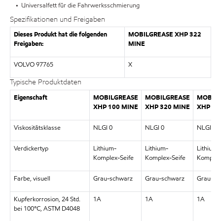
• Universalfett für die Fahrwerksschmierung
Spezifikationen und Freigaben
Dieses Produkt hat die folgenden
MOBILGREASE XHP 322
Freigaben:
MINE
VOLVO 97765
X
Typische Produktdaten
Eigenschaft
MOBILGREASE
MOBILGREASE
MOBIL
XHP 100 MINE
XHP 320 MINE
XHP 32
Viskositätsklasse
NLGI 0
NLGI 0
NLGI 1
Verdickertyp
Lithium-
Lithium-
Lithium-
Komplex-Seife
Komplex-Seife
Komplex
Farbe, visuell
Grau-schwarz
Grau-schwarz
Grau-sc
Kupferkorrosion, 24 Std.
1A
1A
1A
bei 100°C, ASTM D4048