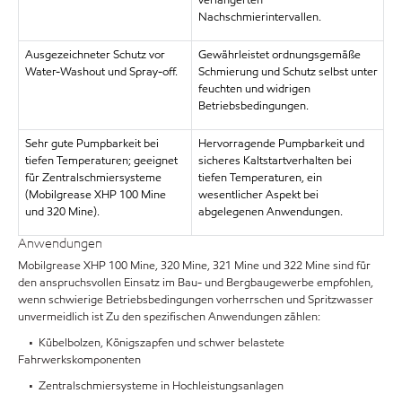
verlängerten
Nachschmierintervallen.
Ausgezeichneter Schutz vor
Gewährleistet ordnungsgemäße
Water-Washout und Spray-off.
Schmierung und Schutz selbst unter
feuchten und widrigen
Betriebsbedingungen.
Sehr gute Pumpbarkeit bei
Hervorragende Pumpbarkeit und
tiefen Temperaturen; geeignet
sicheres Kaltstartverhalten bei
für Zentralschmiersysteme
tiefen Temperaturen, ein
(Mobilgrease XHP 100 Mine
wesentlicher Aspekt bei
und 320 Mine).
abgelegenen Anwendungen.
Anwendungen
Mobilgrease XHP 100 Mine, 320 Mine, 321 Mine und 322 Mine sind für
den anspruchsvollen Einsatz im Bau- und Bergbaugewerbe empfohlen,
wenn schwierige Betriebsbedingungen vorherrschen und Spritzwasser
unvermeidlich ist Zu den spezifischen Anwendungen zählen:
• Kübelbolzen, Königszapfen und schwer belastete
Fahrwerkskomponenten
• Zentralschmiersysteme in Hochleistungsanlagen