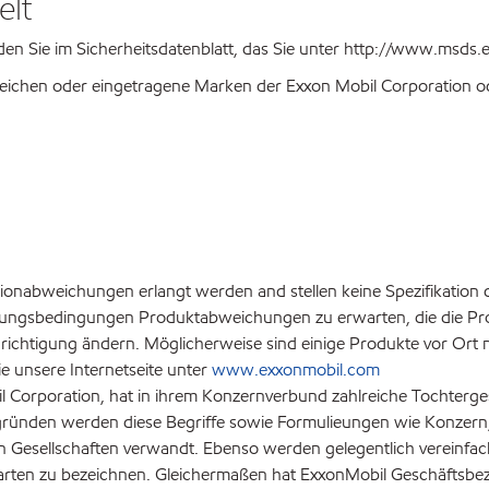
elt
den Sie im Sicherheitsdatenblatt, das Sie unter http://www.msd
chen oder eingetragene Marken der Exxon Mobil Corporation ode
ionabweichungen erlangt werden and stellen keine Spezifikation 
ungsbedingungen Produktabweichungen zu erwarten, die die Produ
chtigung ändern. Möglicherweise sind einige Produkte vor Ort ni
e unsere Internetseite unter
www.exxonmobil.com
 Corporation, hat in ihrem Konzernverbund zahlreiche Tochtergese
ünden werden diese Begriffe sowie Formulieungen wie Konzern, Ges
Gesellschaften verwandt. Ebenso werden gelegentlich vereinfac
 Sparten zu bezeichnen. Gleichermaßen hat ExxonMobil Geschäfts