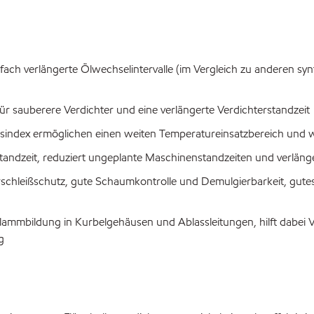
ifach verlängerte Ölwechselintervalle (im Vergleich zu anderen s
r sauberere Verdichter und eine verlängerte Verdichterstandzeit
ätsindex ermöglichen einen weiten Temperatureinsatzbereich un
andzeit, reduziert ungeplante Maschinenstandzeiten und verlänger
schleißschutz, gute Schaumkontrolle und Demulgierbarkeit, gut
mmbildung in Kurbelgehäusen und Ablassleitungen, hilft dabei 
g