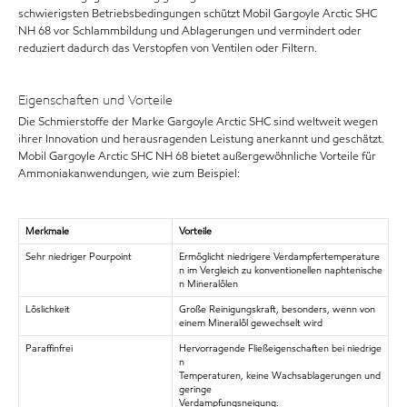
schwierigsten Betriebsbedingungen schützt Mobil Gargoyle Arctic SHC
NH 68 vor Schlammbildung und Ablagerungen und vermindert oder
reduziert dadurch das Verstopfen von Ventilen oder Filtern.
Eigenschaften und Vorteile
Die Schmierstoffe der Marke Gargoyle Arctic SHC sind weltweit wegen
ihrer Innovation und herausragenden Leistung anerkannt und geschätzt.
Mobil Gargoyle Arctic SHC NH 68 bietet außergewöhnliche Vorteile für
Ammoniakanwendungen, wie zum Beispiel:
Merkmale
Vorteile
Sehr niedriger Pourpoint
Ermöglicht niedrigere Verdampfertemperature
n im Vergleich zu konventionellen naphtenische
n Mineralölen
Löslichkeit
Große Reinigungskraft, besonders, wenn von
einem Mineralöl gewechselt wird
Paraffinfrei
Hervorragende Fließeigenschaften bei niedrige
n
Temperaturen, keine Wachsablagerungen und
geringe
Verdampfungsneigung.