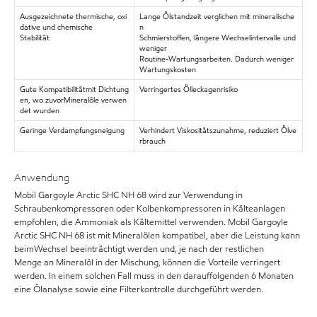
Ausgezeichnete thermische, oxi
Lange Ölstandzeit verglichen mit mineralische
dative und chemische
n
Stabilität
Schmierstoffen, längere Wechselintervalle und
weniger
Routine-Wartungsarbeiten. Dadurch weniger
Wartungskosten
Gute Kompatibilitätmit Dichtung
Verringertes Ölleckagenrisiko
en, wo zuvorMineralöle verwen
det wurden
Geringe Verdampfungsneigung
Verhindert Viskositätszunahme, reduziert Ölve
rbrauch
Anwendung
Mobil Gargoyle Arctic SHC NH 68 wird zur Verwendung in
Schraubenkompressoren oder Kolbenkompressoren in Kälteanlagen
empfohlen, die Ammoniak als Kältemittel verwenden. Mobil Gargoyle
Arctic SHC NH 68 ist mit Mineralölen kompatibel, aber die Leistung kann
beimWechsel beeinträchtigt werden und, je nach der restlichen
Menge an Mineralöl in der Mischung, können die Vorteile verringert
werden. In einem solchen Fall muss in den darauffolgenden 6 Monaten
eine Ölanalyse sowie eine Filterkontrolle durchgeführt werden.