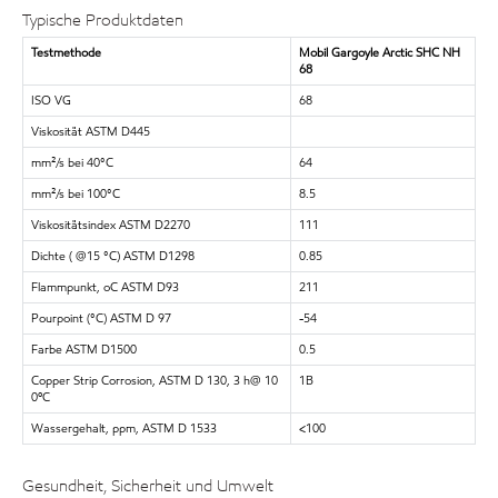
Typische Produktdaten
Testmethode
Mobil Gargoyle Arctic SHC NH
68
ISO VG
68
Viskosität ASTM D445
mm²/s bei 40°C
64
mm²/s bei 100°C
8.5
Viskositätsindex ASTM D2270
111
Dichte ( @15 °C) ASTM D1298
0.85
Flammpunkt, oC ASTM D93
211
Pourpoint (°C) ASTM D 97
-54
Farbe ASTM D1500
0.5
Copper Strip Corrosion, ASTM D 130, 3 h@ 10
1B
0ºC
Wassergehalt, ppm, ASTM D 1533
<100
Gesundheit, Sicherheit und Umwelt