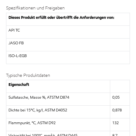
Spezifikationen und Freigaben
Dieses Produkt erfüllt oder übertrifft die Anforderungen von:
API TC
JASO FB
ISO-L-EGB
Typische Produktdaten
Eigenschaft
Sulfatasche, Masse %, ATSTM D874
0,05
Dichte bei 15°C, kg/l, ASTM D4052
0,878
Flammpunkt, °C, ASTM D92
132
Viskosität bei 100°C, mm²/s, ASTM D445
8,7