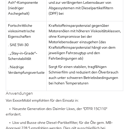
Ash“-Komponente
und zur verlängerten Lebensdauer von
(niedriger
Abgassystemen mit Dieselpartikelfiltern
Aschegehalt)
(DPF) bei
Fortschrittliche
Kraftstoffeinsparpotenzial gegenüber
viskosimetrische
Motorenölen mit höheren Viskositätsklassen,
Eigenschaften
ohne Kompromisse bei der
Motorlebensdauer einzugehen (das
. SAE 5W-30
Kraftstoffeinsparpotenzial hängt von dem
jeweiligen Fahrzeugtyp und den
. „Stay-in-Grade“-
Fahrbedingungen ab)
Scherstabilität
Sorgt für einen stabilen, tragfähigen
. Niedrige
Schmierfilm und reduziert den Ölverbrauch
Verdampfungsverluste
auch unter schweren Betriebsbedingungen
bei hohen Temperaturen
Anwendungen
Von ExxonMobil empfohlen für den Einsatz in:
• Neueste Generation des Daimler Lkws, der "DTFR 15C110"
erfordert.
• Lkw und Busse ohne Diesel-Partikelfilter, für die Öle gem. MB-
Approval 228.5 empfohlen werden. Dies gilt ausschließlich bei