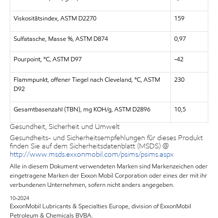
Viskositätsindex, ASTM D2270
159
Sulfatasche, Masse %, ASTM D874
0,97
Pourpoint, °C, ASTM D97
-42
Flammpunkt, offener Tiegel nach Cleveland, °C, ASTM
230
D92
Gesamtbasenzahl (TBN), mg KOH/g, ASTM D2896
10,5
Gesundheit, Sicherheit und Umwelt
Gesundheits- und Sicherheitsempfehlungen für dieses Produkt
finden Sie auf dem Sicherheitsdatenblatt (MSDS) @
http://www.msds.exxonmobil.com/psims/psims.aspx
Alle in diesem Dokument verwendeten Marken sind Markenzeichen oder
eingetragene Marken der Exxon Mobil Corporation oder eines der mit ihr
verbundenen Unternehmen, sofern nicht anders angegeben.
10-2024
ExxonMobil Lubricants & Specialties Europe, division of ExxonMobil
Petroleum & Chemicals BVBA.