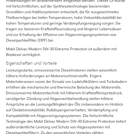
Anwendungen im Straßenverkehr eingesetzt werden. Dieses Öl wurde
mit fortschrittlichen, auf der Synthesetechnologie basierenden
Grundölen und Additivsystemen entwickelt, die für ausgezeichnetes
Fließvermögen bei tiefen Temperaturen, hohe Viskositätsstabilität bei
hohen Temperaturen und geringe Verdampfungsneigung sorgen. Sie
tragen zur besseren Kraftstoffausnutzung und längerer Lebensdauer
und zur Erhaltung der Effizienz von Abgasreinigungssystemen wie
Dieselpartikelfilter (DPF) bei.
Mobil Delvac Modern 5W-30 Extreme Protection ist außerdem mit
Biodiesel verträglich.
Eigenschaften und Vorteile
Leistungsstarke, emissionsarme Dieselmotoren stellen wesentlich
höhere Anforderungen an Motorenschmierstoffe. Engere
Motortoleranzen sowie der Einsatz von Ladeluftkühlern und Turboladern
erhöhen die mechanische und thermische Belastung des Motorenöls.
Emissionsarme Motorentechnik mit höherem Kraftstoffeinspritzdruck,
verzögerter Zündung und Abgasnachbehandlung stellen höhere
Ansprüche an die Leistungsfähigkeit des Öls insbesondere im Hinblick
auf Oxidationsstabilität, Rußdispergierverhalten, Verdampfung und
Kompatibilität mit Abgasreinigungssystemen. Die fortschrittliche
Technologie des Mobil Delvac Modern 5W-30 Extreme Protection liefert
außerordentliche Leistung und Schutz von Abgassystemen mit
Dieselpartikelfiltern. Zu den wesentlichen Vorteilen zählen: