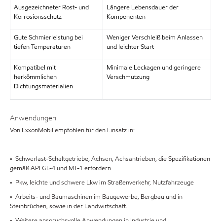
Ausgezeichneter Rost- und
Längere Lebensdauer der
Korrosionsschutz
Komponenten
Gute Schmierleistung bei
Weniger Verschleiß beim Anlassen
tiefen Temperaturen
und leichter Start
Kompatibel mit
Minimale Leckagen und geringere
herkömmlichen
Verschmutzung
Dichtungsmaterialien
Anwendungen
Von ExxonMobil empfohlen für den Einsatz in:
• Schwerlast-Schaltgetriebe, Achsen, Achsantrieben, die Spezifikationen
gemäß API GL-4 und MT-1 erfordern
• Pkw, leichte und schwere Lkw im Straßenverkehr, Nutzfahrzeuge
• Arbeits- und Baumaschinen im Baugewerbe, Bergbau und in
Steinbrüchen, sowie in der Landwirtschaft.
• Weitere anspruchsvolle Anwendungen in Industrie und