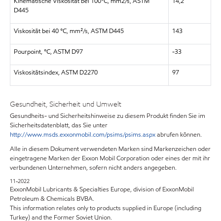
Kinematische Viskosität bei 100°C, mm2/s, ASTM
14,2
D445
Viskosität bei 40 °C, mm²/s, ASTM D445
143
Pourpoint, °C, ASTM D97
-33
Viskositätsindex, ASTM D2270
97
Gesundheit, Sicherheit und Umwelt
Gesundheits- und Sicherheitshinweise zu diesem Produkt finden Sie im
Sicherheitsdatenblatt, das Sie unter
http://www.msds.exxonmobil.com/psims/psims.aspx
abrufen können.
Alle in diesem Dokument verwendeten Marken sind Markenzeichen oder
eingetragene Marken der Exxon Mobil Corporation oder eines der mit ihr
verbundenen Unternehmen, sofern nicht anders angegeben.
11-2022
ExxonMobil Lubricants & Specialties Europe, division of ExxonMobil
Petroleum & Chemicals BVBA.
This information relates only to products supplied in Europe (including
Turkey) and the Former Soviet Union.