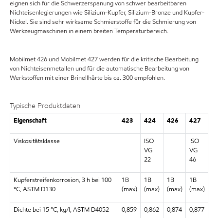
eignen sich für die Schwerzerspanung von schwer bearbeitbaren
Nichteisenlegierungen wie Silizium-Kupfer, Silizium-Bronze und Kupfer-
Nickel. Sie sind sehr wirksame Schmierstoffe für die Schmierung von
Werkzeugmaschinen in einem breiten Temperaturbereich.
Mobilmet 426 und Mobilmet 427 werden für die kritische Bearbeitung
von Nichteisenmetallen und für die automatische Bearbeitung von
Werkstoffen mit einer Brinellhärte bis ca. 300 empfohlen.
Typische Produktdaten
Eigenschaft
423
424
426
427
Viskositätsklasse
ISO
ISO
VG
VG
22
46
Kupferstreifenkorrosion, 3 h bei 100
1B
1B
1B
1B
°C, ASTM D130
(max)
(max)
(max)
(max)
Dichte bei 15 °C, kg/l, ASTM D4052
0,859
0,862
0,874
0,877