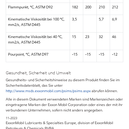
Flammpunkt, °C, ASTM D92
182
200
210
212
Kinematische Viskosität bei 100 °C,
3,5
5,7
6,9
mm2/s, ASTM D445
Kinematische Viskosität bei 40 °C,
15
23
32
46
mm2/s, ASTM D445
Pourpoint, °C, ASTM D97
-15
-15
-15
-12
Gesundheit, Sicherheit und Umwelt
Gesundheits- und Sicherheitshinweise zu diesem Produkt finden Sie im
Sicherheitsdatenblatt, das Sie unter
http://www.msds.exxonmobil.com/psims/psims.aspx
abrufen können.
Alle in diesem Dokument verwendeten Marken sind Markenzeichen oder
eingetragene Marken der Exxon Mobil Corporation oder eines der mit ihr
verbundenen Unternehmen, sofern nicht anders angegeben.
11-2023
ExxonMobil Lubricants & Specialties Europe, division of ExxonMobil
Petroleum & Chemicals BVBA.