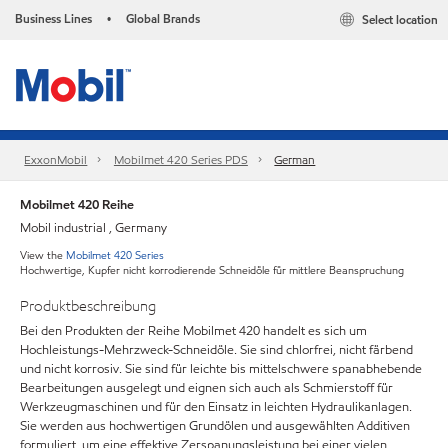
Business Lines
Global Brands
Select location
•
ExxonMobil
Mobilmet 420 Series PDS
German
Mobilmet 420 Reihe
Mobil industrial , Germany
View the
Mobilmet 420 Series
Hochwertige, Kupfer nicht korrodierende Schneidöle für mittlere Beanspruchung
Produktbeschreibung
Bei den Produkten der Reihe Mobilmet 420 handelt es sich um
Hochleistungs-Mehrzweck-Schneidöle. Sie sind chlorfrei, nicht färbend
und nicht korrosiv. Sie sind für leichte bis mittelschwere spanabhebende
Bearbeitungen ausgelegt und eignen sich auch als Schmierstoff für
Werkzeugmaschinen und für den Einsatz in leichten Hydraulikanlagen.
Sie werden aus hochwertigen Grundölen und ausgewählten Additiven
formuliert, um eine effektive Zerspanungsleistung bei einer vielen