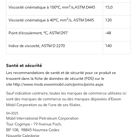
2
Viscosité cinématique à 100°C, mm
/s,ASTM D445
15,0
2
Viscosité cinématique à 40°C, mm
/s, ASTM D445
120
Point d'écoulement, °C, ASTM D97
-48
Indice de viscosité, ASTM D 2270
140
Santé et sécurité
Les recommandations de santé et de sécurité pour ce produit se
trouvent dans la fiche de données de sécurité (FDS) sur le
site http://www.msds.exxonmobil.com/psims/psims.aspx
Sauf indication contraire, toutes les marques de commerce utilisées ici
sont des marques de commerce ou des marques déposées d'Exxon
Mobil Corporation ou de l'une de ses filiales.
04-2025
Mobil International Petroleum Corporation
Tour Cogimpa - 19 Avenue Foch,
BP 108, 98845 Noumea Cedex
Nouvelle Caledonie