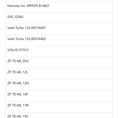
Navistar, Inc.
MPAPS B-6821
SAE
J2360
Voith Turbo 132.00374401
Voith Turbo 132.00374402
VOLVO
97312
ZF
TE-ML 05A
ZF
TE-ML 12L
ZF
TE-ML 12N
ZF
TE-ML 16F
ZF
TE-ML 17B
ZF
TE-ML 19C