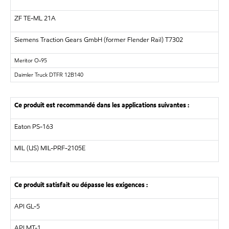
ZF
TE-ML 21A
Siemens Traction Gears GmbH (former Flender Rail)
T7302
Meritor
O-95
Daimler Truck DTFR 12B140
Ce produit est recommandé dans les applications suivantes :
Eaton PS-163
MIL (US) MIL-PRF-2105E
Ce produit satisfait ou dépasse les exigences :
API GL-5
API MT-1