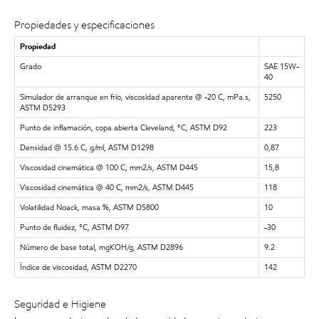
Propiedades y especificaciones
Propiedad
Grado
SAE 15W-
40
Simulador de arranque en frío, viscosidad aparente @ -20 C, mPa.s,
5250
ASTM D5293
Punto de inflamación, copa abierta Cleveland, °C, ASTM D92
223
Densidad @ 15.6 C, g/ml, ASTM D1298
0,87
Viscosidad cinemática @ 100 C, mm2/s, ASTM D445
15,8
Viscosidad cinemática @ 40 C, mm2/s, ASTM D445
118
Volatilidad Noack, masa %, ASTM D5800
10
Punto de fluidez, °C, ASTM D97
-30
Número de base total, mgKOH/g, ASTM D2896
9.2
Índice de viscosidad, ASTM D2270
142
Seguridad e Higiene