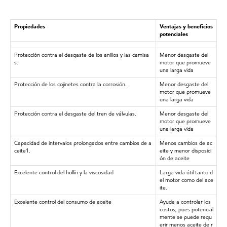
Propiedades
Ventajas y beneficios
potenciales
Protección contra el desgaste de los anillos y las camisa
Menor desgaste del
s.
motor que promueve
una larga vida
Protección de los cojinetes contra la corrosión.
Menor desgaste del
motor que promueve
una larga vida
Protección contra el desgaste del tren de válvulas.
Menor desgaste del
motor que promueve
una larga vida
Capacidad de intervalos prolongados entre cambios de a
Menos cambios de ac
ceite1.
eite y menor disposici
ón de aceite
Excelente control del hollín y la viscosidad
Larga vida útil tanto d
el motor como del ace
ite.
Excelente control del consumo de aceite
Ayuda a controlar los
costos, pues potencial
mente se puede requ
erir menos aceite de r