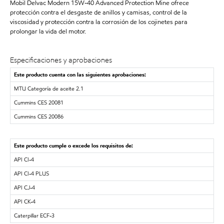
Mobil Delvac Modern 15W-40 Advanced Protection Mine ofrece
protección contra el desgaste de anillos y camisas, control de la
viscosidad y protección contra la corrosión de los cojinetes para
prolongar la vida del motor.
Especificaciones y aprobaciones
Este producto cuenta con las siguientes aprobaciones:
MTU Categoría de aceite 2.1
Cummins CES 20081
Cummins CES 20086
Este producto cumple o excede los requisitos de:
API CI-4
API CI-4 PLUS
API CJ-4
API CK-4
Caterpillar ECF-3