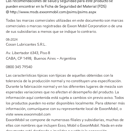
Las recomendaciones de salud y seguridad para este producto se
pueden encontrar en la Ficha de Seguridad del Material (FDS)
@ http://www.msds.exxonmobil.com/psims/psims.aspx
Todas las marcas comerciales utilizadas en este documento son marcas
comerciales o marcas registradas de Exxon Mobil Corporation o de una
de sus subsidiarias a menos que se indique lo contrario.
08-2024
Cosan Lubricantes S.R.L.
Av. Libertador 6343, Piso 8
CABA, CP 1498, Buenos Aires – Argentina
0800 345 79540
Las características típicas son típicas de aquellas obtenidas con la
tolerancia de la producción normal y no constituyen una especificación.
Durante la fabricación normal y en los diferentes lugares de mezcla son
esperadas variaciones que no afectan el desempeño del producto. La
información aquí contenida está sujeta a cambios sin previo aviso. Todos
los productos pueden no estar disponibles localmente. Para obtener más
información, comuníquese con su representante local de ExxonMobil, o
viste www.exxonmobil.com
ExxonMobil se compone de numerosas filiales y subsidiarias, muchas de
ellas con nombres que incluyen Esso, Mobil o ExxonMobil. Nada en este