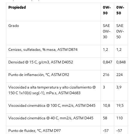
Propiedad
0W-
0W-
30
50
Grado
SAE
SAE
0W-
0W-
30
50
Cenizas, sulfatadas, % masa, ASTM D874
1,2
1,2
Densidad @ 15 C, g/cm3, ASTM D4052
0,847
0,848
Punto de inflamación, °C, ASTM D92
216
224
Viscosidad a alta temperatura y alto cizallamiento @
3
3,9
150 C 1x10(6) seg(-1), mPa.s, ASTM D4683
Viscosidad cinemática @ 100 C, mm2/s, ASTM D445
10,8
19,5
Viscosidad cinemática @ 40 C, mm2/s, ASTM D445
58
110
Punto de fluidez, °C, ASTM D97
-57
-57