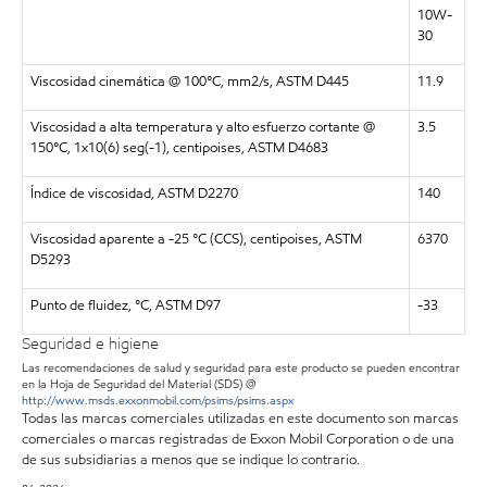
10W-
30
Viscosidad cinemática @ 100°C, mm2/s, ASTM D445
11.9
Viscosidad a alta temperatura y alto esfuerzo cortante @
3.5
150°C, 1x10(6) seg(-1), centipoises, ASTM D4683
Índice de viscosidad, ASTM D2270
140
Viscosidad aparente a -25 °C (CCS), centipoises, ASTM
6370
D5293
Punto de fluidez, °C, ASTM D97
-33
Seguridad e higiene
Las recomendaciones de salud y seguridad para este producto se pueden encontrar
en la Hoja de Seguridad del Material (SDS) @
http://www.msds.exxonmobil.com/psims/psims.aspx
Todas las marcas comerciales utilizadas en este documento son marcas
comerciales o marcas registradas de Exxon Mobil Corporation o de una
de sus subsidiarias a menos que se indique lo contrario.