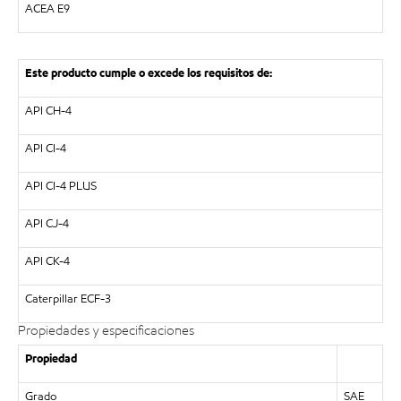
ACEA E9
Este producto cumple o excede los requisitos de:
API CH-4
API CI-4
API CI-4 PLUS
API CJ-4
API CK-4
Caterpillar ECF-3
Propiedades y especificaciones
Propiedad
Grado
SAE