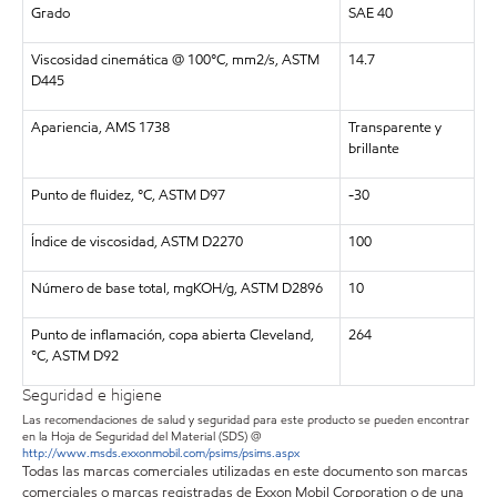
Grado
SAE 40
Viscosidad cinemática @ 100°C, mm2/s, ASTM
14.7
D445
Apariencia, AMS 1738
Transparente y
brillante
Punto de fluidez, °C, ASTM D97
-30
Índice de viscosidad, ASTM D2270
100
Número de base total, mgKOH/g, ASTM D2896
10
Punto de inflamación, copa abierta Cleveland,
264
°C, ASTM D92
Seguridad e higiene
Las recomendaciones de salud y seguridad para este producto se pueden encontrar
en la Hoja de Seguridad del Material (SDS) @
http://www.msds.exxonmobil.com/psims/psims.aspx
Todas las marcas comerciales utilizadas en este documento son marcas
comerciales o marcas registradas de Exxon Mobil Corporation o de una