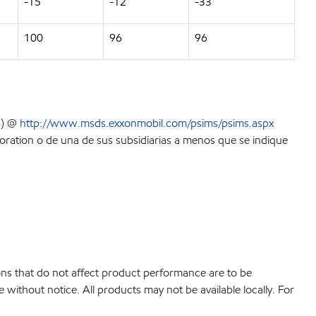
-15
-12
-33
100
96
96
S) @
http://www.msds.exxonmobil.com/psims/psims.aspx
ration o de una de sus subsidiarias a menos que se indique
ions that do not affect product performance are to be
without notice. All products may not be available locally. For