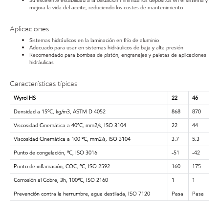
Su excelente estabilidad a la oxidación minimiza los depósitos en el sistema y
mejora la vida del aceite, reduciendo los costes de mantenimiento
Aplicaciones
Sistemas hidráulicos en la laminación en frío de aluminio
Adecuado para usar en sistemas hidráulicos de baja y alta presión
Recomendado para bombas de pistón, engranajes y paletas de aplicaciones
hidráulicas
Características típicas
Wyrol HS
22
46
Densidad a 15ºC, kg/m3, ASTM D 4052
868
870
Viscosidad Cinemática a 40ºC, mm2/s, ISO 3104
22
44
Viscosidad Cinemática a 100 ºC, mm2/s, ISO 3104
3.7
5.3
Punto de congelación, ºC, ISO 3016
-51
-42
Punto de inflamación, COC, ºC, ISO 2592
160
175
Corrosión al Cobre, 3h, 100ºC, ISO 2160
1
1
Prevención contra la herrumbre, agua destilada, ISO 7120
Pasa
Pasa