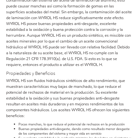
contaminación del sistema del aceite de laminación de aluminio; esto
puede causar manchas así como la formación de gomas en las
superficies acabadas del metal. Sin embargo, la contaminación del aceite
de laminación con WYROL HS reduce significativamente este efecto.
WYROL HS posee buenas propiedades anti-desgaste, excelente
estabilidad a la oxidación y buena protección contra la corrosión y la
herrumbre. Aunque WYROL HS es un producto sintético, es miscible con
aceites minerales por lo que el cambio de un aceite convencional
hidráulico al WYROL HS puede ser llevado con relativa facilidad. Debido
a la naturaleza de su aceite base, el WYROL HS no cumple con la
Regulación 21 CFR 178.3910(a). de U.S. FDA. Si esto es lo que se
requiere, entonces el producto a utilizar es el WYROL H.
Propiedades y Beneficios
WYROL HS son fluidos hidráulicos sintéticos de alto rendimiento, que
muestran características muy bajas de manchado, lo que reduce el
potencial de rechazos de material en la producción. Su excelente
estabilidad a la oxidación y sus buenas propiedades anti-desgaste
resultan en aceites más duraderos y en mejores rendimientos de los
componentes hidráulicos. Los aceites WYROL HS ofrecen los siguientes
beneficios:
Pocas manchas, lo que reduce el potencial de rechazos en la producción
Buenas propiedades anti-desgaste, dando como resultado menor desgaste
de los componentes del sistema y mayor vida en servicio