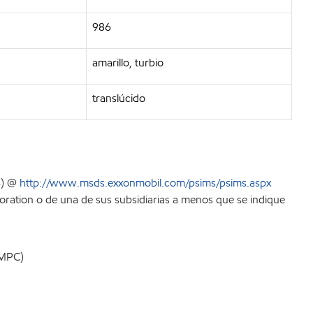
986
amarillo, turbio
translúcido
S) @
http://www.msds.exxonmobil.com/psims/psims.aspx
ration o de una de sus subsidiarias a menos que se indique
MPC)