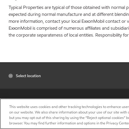
Typical Properties are typical of those obtained with normal 
expected during normal manufacture and at different blending 
more information, contact your local ExxonMobil contact or v
ExxonMobil is comprised of numerous affiliates and subsidiar
the corporate separateness of local entities. Responsibility for
Select location
This website uses cookies and other tracking technologies to enhance use
on our website. We also share information about your use of our site with o
but you may opt out of this sharing by using the “Reject optional cookies” 
browser. You may find further information and options in the Privacy Cente