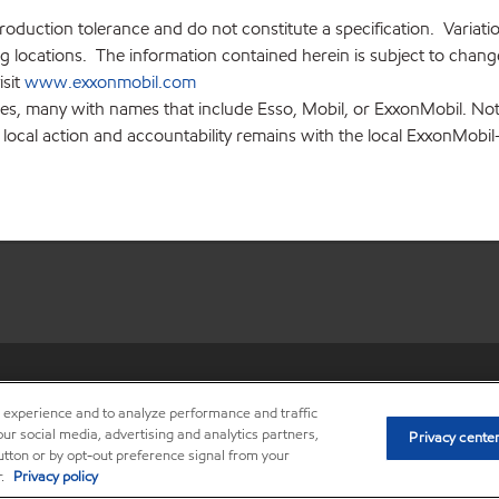
production tolerance and do not constitute a specification. Variat
locations. The information contained herein is subject to change 
isit
www.exxonmobil.com
ies, many with names that include Esso, Mobil, or ExxonMobil. Not
 local action and accountability remains with the local ExxonMobil-af
•
Privacy center (Do not sell o
r experience and to analyze performance and traffic
ur social media, advertising and analytics partners,
Privacy cente
button or by opt-out preference signal from your
r.
Privacy policy