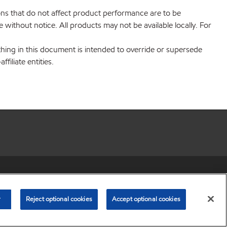
ions that do not affect product performance are to be
without notice. All products may not be available locally. For
hing in this document is intended to override or supersede
filiate entities.
r share my personal information)
•
Privacy Policy
•
Terms & Conditions
© Copyright 2003-
2026
Exxon Mobil Corporation. All Rights Reserved.
r
Reject optional cookies
Accept optional cookies