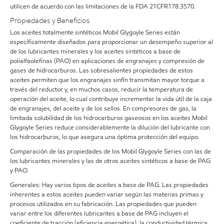
utilicen de acuerdo con las limitaciones de la FDA 21CFR178.3570.
Propiedades y Beneficios
Los aceites totalmente sintéticos Mobil Glygoyle Series están
específicamente diseñados para proporcionar un desempeño superior al
de los lubricantes minerales y los aceites sintéticos a base de
polialfaolefinas (PAO) en aplicaciones de engranajes y compresión de
gases de hidrocarburos. Las sobresalientes propiedades de estos
aceites permiten que los engranajes sinfín transmitan mayor torque a
través del reductor y, en muchos casos, reducir la temperatura de
operación del aceite, lo cual contribuye incrementar la vida útil de la caja
de engranajes, del aceite y de los sellos. En compresores de gas, la
limitada solubilidad de los hidrocarburos gaseosos en los aceites Mobil
Glygoyle Series reduce considerablemente la dilución del lubricante con
los hidrocarburos, lo que asegura una óptima protección del equipo.
Comparación de las propiedades de los Mobil Glygoyle Series con las de
los lubricantes minerales y las de otros aceites sintéticos a base de PAG
y PAO.
Generales: Hay varios tipos de aceites a base de PAG. Las propiedades
inherentes a estos aceites pueden variar según las materias primas y
procesos utilizados en su fabricación. Las propiedades que pueden
variar entre los diferentes lubricantes a base de PAG incluyen el
coeficiente de tracción (eficiencia energética), la conductividad térmica,