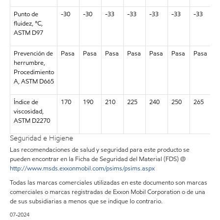
Punto de
-30
-30
-33
-33
-33
-33
-33
-
fluidez, °C,
ASTM D97
Prevención de
Pasa
Pasa
Pasa
Pasa
Pasa
Pasa
Pasa
P
herrumbre,
Procedimiento
A, ASTM D665
Índice de
170
190
210
225
240
250
265
2
viscosidad,
ASTM D2270
Seguridad e Higiene
Las recomendaciones de salud y seguridad para este producto se
pueden encontrar en la Ficha de Seguridad del Material (FDS) @
http://www.msds.exxonmobil.com/psims/psims.aspx
Todas las marcas comerciales utilizadas en este documento son marcas
comerciales o marcas registradas de Exxon Mobil Corporation o de una
de sus subsidiarias a menos que se indique lo contrario.
07-2024