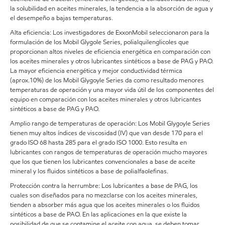
la solubilidad en aceites minerales, la tendencia a la absorción de agua y
el desempeño a bajas temperaturas.
Alta eficiencia: Los investigadores de ExxonMobil seleccionaron para la
formulación de los Mobil Glygole Series, polialquilenglicoles que
proporcionan altos niveles de eficiencia energética en comparación con
los aceites minerales y otros lubricantes sintéticos a base de PAG y PAO.
La mayor eficiencia energética y mejor conductividad térmica
(aprox.10%) de los Mobil Glygoyle Series da como resultado menores
temperaturas de operación y una mayor vida útil de los componentes del
equipo en comparación con los aceites minerales y otros lubricantes
sintéticos a base de PAG y PAO.
Amplio rango de temperaturas de operación: Los Mobil Glygoyle Series
tienen muy altos índices de viscosidad (IV) que van desde 170 para el
grado ISO 68 hasta 285 para el grado ISO 1000. Esto resulta en
lubricantes con rangos de temperaturas de operación mucho mayores
que los que tienen los lubricantes convencionales a base de aceite
mineral y los fluidos sintéticos a base de polialfaolefinas.
Protección contra la herrumbre: Los lubricantes a base de PAG, los
cuales son diseñados para no mezclarse con los aceites minerales,
tienden a absorber más agua que los aceites minerales o los fluidos
sintéticos a base de PAO. En las aplicaciones en la que existe la
posibilidad de que se contamine el aceite con agua, se deben tomar