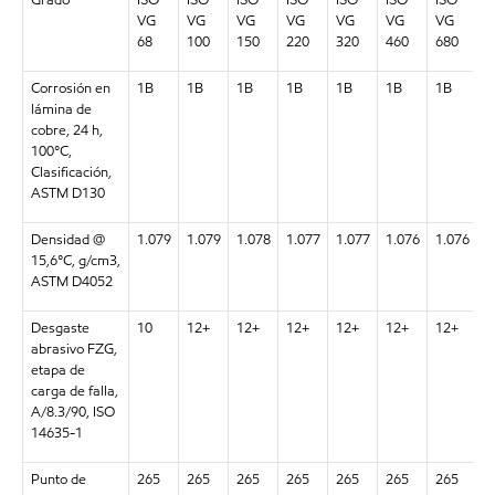
VG
VG
VG
VG
VG
VG
VG
V
68
100
150
220
320
460
680
1
Corrosión en
1B
1B
1B
1B
1B
1B
1B
1
lámina de
cobre, 24 h,
100°C,
Clasificación,
ASTM D130
Densidad @
1.079
1.079
1.078
1.077
1.077
1.076
1.076
1
15,6°C, g/cm3,
ASTM D4052
Desgaste
10
12+
12+
12+
12+
12+
12+
1
abrasivo FZG,
etapa de
carga de falla,
A/8.3/90, ISO
14635-1
Punto de
265
265
265
265
265
265
265
2