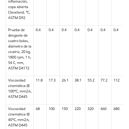
inflamación,
copa abierta
Cleveland, °C,
ASTM D92
Prueba de
0.4
0.4
0.4
0.4
0.4
0.4
0.4
0
desgaste de
cuatro bolas,
diámetro de la
cicatriz, 20 kg,
1800 rpm, 1 h,
54 C, mm,
ASTM D4172
Viscosidad
11.8
17.3
26.1
38.1
55.2
77.2
112
1
cinemática @
100°C, mm2/s,
ASTM D445
Viscosidad
68
100
150
220
320
460
680
1
cinemática @
40°C, mm2/s,
ASTM D445