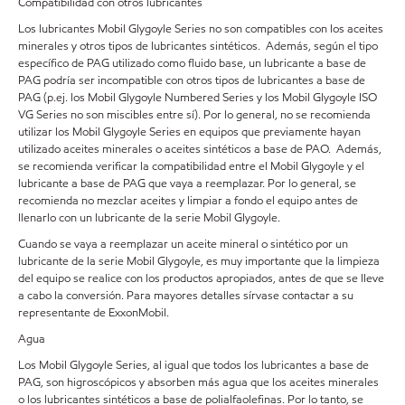
Compatibilidad con otros lubricantes
Los lubricantes Mobil Glygoyle Series no son compatibles con los aceites
minerales y otros tipos de lubricantes sintéticos. Además, según el tipo
específico de PAG utilizado como fluido base, un lubricante a base de
PAG podría ser incompatible con otros tipos de lubricantes a base de
PAG (p.ej. los Mobil Glygoyle Numbered Series y los Mobil Glygoyle ISO
VG Series no son miscibles entre sí). Por lo general, no se recomienda
utilizar los Mobil Glygoyle Series en equipos que previamente hayan
utilizado aceites minerales o aceites sintéticos a base de PAO. Además,
se recomienda verificar la compatibilidad entre el Mobil Glygoyle y el
lubricante a base de PAG que vaya a reemplazar. Por lo general, se
recomienda no mezclar aceites y limpiar a fondo el equipo antes de
llenarlo con un lubricante de la serie Mobil Glygoyle.
Cuando se vaya a reemplazar un aceite mineral o sintético por un
lubricante de la serie Mobil Glygoyle, es muy importante que la limpieza
del equipo se realice con los productos apropiados, antes de que se lleve
a cabo la conversión. Para mayores detalles sírvase contactar a su
representante de ExxonMobil.
Agua
Los Mobil Glygoyle Series, al igual que todos los lubricantes a base de
PAG, son higroscópicos y absorben más agua que los aceites minerales
o los lubricantes sintéticos a base de polialfaolefinas. Por lo tanto, se