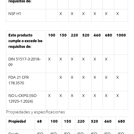
requisitos de:
NSF H1
X
X
X
X
X
X
Este producto
100
150
220
320
460
680
1000
cumple o excede los
requisitos de:
DIN 51517-3:2018-
X
X
X
X
X
X
09
FDA 21 CFR
X
X
X
X
X
X
178.3570
ISO L-CKPG (ISO
X
X
X
X
X
X
X
12925-1:2024)
Propiedades y especificaciones
Propiedad
68
100
150
220
320
460
680
1
Grado
ISO
ISO
ISO
ISO
ISO
ISO
ISO
I