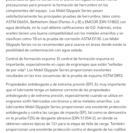
precauciones para prevenir la formación de herrumbre en los
componentes del equipo. Los Mobil Glygoyle Series pasan
satisfactoriamente las principales pruebas de herrumbre, tales como
ASTM D665A, Bethlehem Steel (Partes A y B) y EMCOR (DIN 51802) con
agua destilada, en la cual obtiene calificaciones de 0,0. Además, estos
aceites tienen una buena compatibilidad con los metales amarillos y se
clasifican como 1B en la prueba de corrosión ASTM D130. Los Mobil
Glygoyle Series no se recomiendan para usarse en áreas donde existe la
posibilidad de contaminación con agua salada.
Control de formación espuma: El control de formación espuma es
importante, especialmente en cajas de engranajes que están "selladas
de por vida". Los Mobil Glygoyle Series proporcionan excelentes
resultados en las tres secuencias de la prueba de espuma ASTM D892.
Propiedades antidesgaste y de extrema presión (EP): Es muy importante
que el lubricante tenga un balance correcto de las propiedades
antidesgaste y de extrema presión, especialmente cuando se utiliza en
engranes sinfín fabricados con bronce y otros metales amarillos. Los
lubricantes Mobil Glygoyle Series proporcionan una excelente protección
antidesgaste y contra las cargas de impacto (EP), tal como se demuestra
en la prueba FZG de desgaste abrasivo (DIN 51354-2), en donde se
obtienen valores típicos de 12+ para la etapa de falla de carga. También
proporcionan una excelente protección contra el desgaste de los rodillos