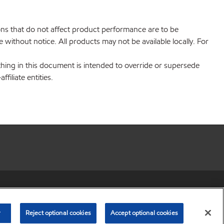
ions that do not affect product performance are to be
without notice. All products may not be available locally. For
hing in this document is intended to override or supersede
filiate entities.
r share my personal information)
•
Privacy Policy
•
Terms & Conditions
© Copyright 2003-
2026
Exxon Mobil Corporation. All Rights Reserved.
r
Reject optional cookies
Accept optional cookies