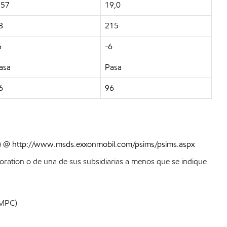
.57
19,0
8
215
6
-6
asa
Pasa
6
96
DS) @ http://www.msds.exxonmobil.com/psims/psims.aspx
ration o de una de sus subsidiarias a menos que se indique
MPC)