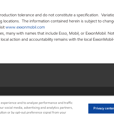
production tolerance and do not constitute a specification. Variat
locations. The information contained herein is subject to change 
isit
www.exxonmobil.com
ies, many with names that include Esso, Mobil, or ExxonMobil. Not
 local action and accountability remains with the local ExxonMobil-af
•
Privacy center (Do not sell o
r experience and to analyze performance and traffic
ur social media, advertising and analytics partners,
Privacy cente
button or by opt-out preference signal from your