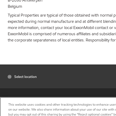
B-2030 Antwerpen
Belgium
Typical Properties are typical of those obtained with normal 
expected during normal manufacture and at different blending 
more information, contact your local ExxonMobil contact or v
ExxonMobil is comprised of numerous affiliates and subsidiar
the corporate separateness of local entities. Responsibility for
Select location
This website uses cookies and other tracking technologies to enhance use
on our website. We also share information about your use of our site with o
but you may opt out of this sharing by using the “Reject optional cookies” 