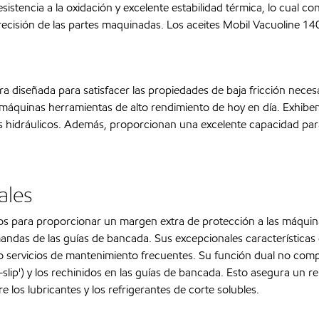
istencia a la oxidación y excelente estabilidad térmica, lo cual co
precisión de las partes maquinadas. Los aceites Mobil Vacuoline 140
a diseñada para satisfacer las propiedades de baja fricción neces
máquinas herramientas de alto rendimiento de hoy en día. Exhiben l
s hidráulicos. Además, proporcionan una excelente capacidad para 
ales
dos para proporcionar un margen extra de protección a las máquina
mandas de las guías de bancada. Sus excepcionales características d
bo servicios de mantenimiento frecuentes. Su función dual no comp
ck-slip') y los rechinidos en las guías de bancada. Esto asegura u
los lubricantes y los refrigerantes de corte solubles.