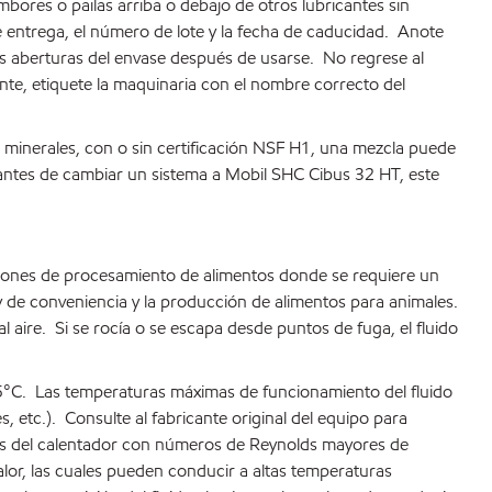
ores o pailas arriba o debajo de otros lubricantes sin
e entrega, el número de lote y la fecha de caducidad. Anote
 las aberturas del envase después de usarse. No regrese al
nente, etiquete la maquinaria con el nombre correcto del
 minerales, con o sin certificación NSF H1, una mezcla puede
antes de cambiar un sistema a Mobil SHC Cibus 32 HT, este
iones de procesamiento de alimentos donde se requiere un
y de conveniencia y la producción de alimentos para animales.
aire. Si se rocía o se escapa desde puntos de fuga, el fluido
5°C. Las temperaturas máximas de funcionamiento del fluido
 etc.). Consulte al fabricante original del equipo para
vés del calentador con números de Reynolds mayores de
calor, las cuales pueden conducir a altas temperaturas