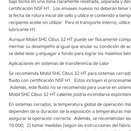
bajo techo en una zona claramente reseñada, separada y desig
certificación NSF H1. Los envases nuevos no deberán tener se
la fecha de rotura inicial del sello y utilice el contenido a 
recipiente aceite sin utilizar. Para el transporte interno, ut
lubricante H1.
Aunque Mobil SHC Cibus 32 HT puede ser físicamente compatib
mermar su desempeño al igual que anular su condición de ace
se debe lavar y enjuagar a fondo para lograr los máximos ben
Aplicaciones en sistemas de transferencia de calor
Se recomienda Mobil SHC Cibus 32 HT para sistemas cerrados
fluido con certificación NSF H1. Estos incluyen el procesami
Además, este fluido no se recomienda para usarse en sistemas
Mobil SHC Cibus 32 HT caliente podría incendiarse espontá
En sistemas cerrados, la temperatura global de operación m
dependen de la duración de la exposición a temperaturas más a
asegurar la operación correcta. Además, se recomiendan las 
10.000; 2) tomar medidas (según las instrucciones del fabrican