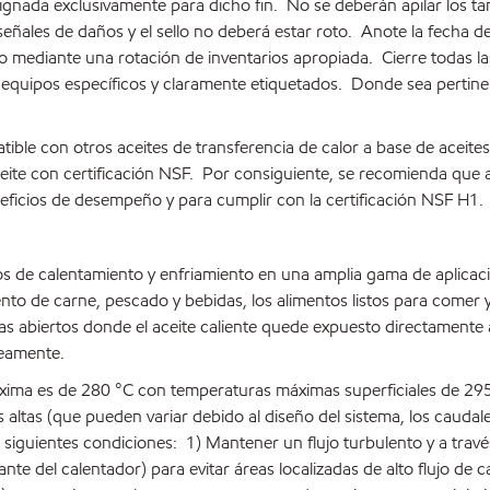
nada exclusivamente para dicho fin. No se deberán apilar los tamb
ñales de daños y el sello no deberá estar roto. Anote la fecha d
tiempo mediante una rotación de inventarios apropiada. Cierre todas
ilice equipos específicos y claramente etiquetados. Donde sea perti
le con otros aceites de transferencia de calor a base de aceites
ite con certificación NSF. Por consiguiente, se recomienda que 
eficios de desempeño y para cumplir con la certificación NSF H1.
 de calentamiento y enfriamiento en una amplia gama de aplicac
ento de carne, pescado y bebidas, los alimentos listos para comer 
 abiertos donde el aceite caliente quede expuesto directamente al 
neamente.
áxima es de 280 °C con temperaturas máximas superficiales de 29
ltas (que pueden variar debido al diseño del sistema, los caudales,
siguientes condiciones: 1) Mantener un flujo turbulento y a tra
te del calentador) para evitar áreas localizadas de alto flujo de 