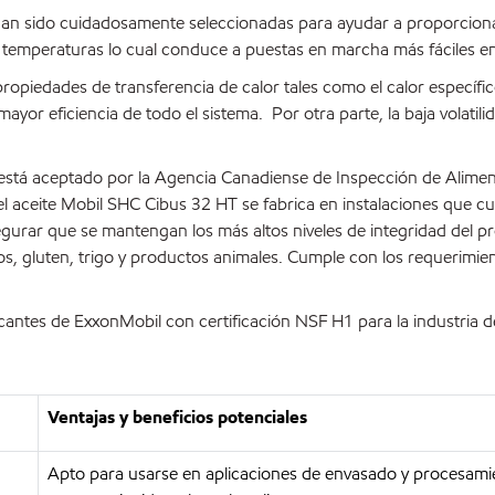
an sido cuidadosamente seleccionadas para ayudar a proporcionar 
jas temperaturas lo cual conduce a puestas en marcha más fáciles e
piedades de transferencia de calor tales como el calor específic
 mayor eficiencia de todo el sistema. Por otra parte, la baja volat
está aceptado por la Agencia Canadiense de Inspección de Aliment
 el aceite Mobil SHC Cibus 32 HT se fabrica en instalaciones que 
gurar que se mantengan los más altos niveles de integridad del pr
ecos, gluten, trigo y productos animales. Cumple con los requerimi
antes de ExxonMobil con certificación NSF H1 para la industria d
Ventajas y beneficios potenciales
Apto para usarse en aplicaciones de envasado y procesami