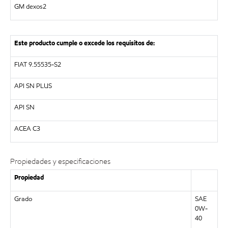
GM dexos2
Este producto cumple o excede los requisitos de:
FIAT 9.55535-S2
API SN PLUS
API SN
ACEA C3
Propiedades y especificaciones
Propiedad
Grado
SAE
0W-
40