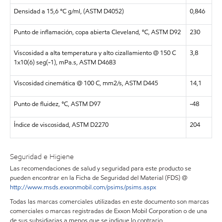
Densidad a 15,6 °C g/ml, (ASTM D4052)
0,846
Punto de inflamación, copa abierta Cleveland, °C, ASTM D92
230
Viscosidad a alta temperatura y alto cizallamiento @ 150 C
3,8
1x10(6) seg(-1), mPa.s, ASTM D4683
Viscosidad cinemática @ 100 C, mm2/s, ASTM D445
14,1
Punto de fluidez, °C, ASTM D97
-48
Índice de viscosidad, ASTM D2270
204
Seguridad e Higiene
Las recomendaciones de salud y seguridad para este producto se
pueden encontrar en la Ficha de Seguridad del Material (FDS) @
http://www.msds.exxonmobil.com/psims/psims.aspx
Todas las marcas comerciales utilizadas en este documento son marcas
comerciales o marcas registradas de Exxon Mobil Corporation o de una
de sus subsidiarias a menos que se indique lo contrario.