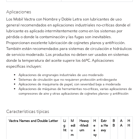
Aplicaciones
Los Mobil Vactra con Nombre y Doble Letra son lubricantes de uso
general recomendados en aplicaciones industriales no-críticas donde el
lubricante es aplicado intermitentemente como en los sistemas por
pérdida o donde la contaminación y las fugas son inevitables.
Proporcionan excelente lubricación de cojinetes planos y antifricción.
También están recomendados para sistemas de circulación e hidráulicos
de servicio moderado. Los productos no deben ser usados en sistemas
donde la temperatura del aceite supere los 66ºC. Aplicaciones
específicas incluyen:
Aplicaciones de engranajes industriales de uso moderado
Sistemas de circulación que no requieren protección anti-desgaste
Aplicaciones de maquinaria de papel, con severidad baja a moderada
Aplicaciones de máquinas de herramientas no-críticas, varias aplicaciones de
compresores de aire y otras aplicaciones de cojinetes planos- y antifricción
Características típicas
Vactra Names and Double Letter
Li
M
Heavy
H
Extr
B
A
H
g
edi
-Medi
e
a He
B
A
H
ht
u
um
a
avy
m
vy