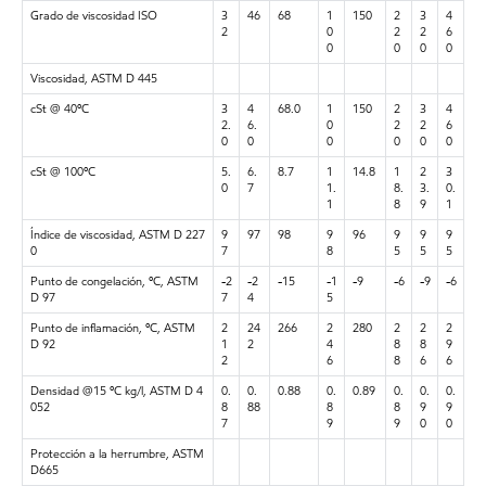
Grado de viscosidad ISO
3
46
68
1
150
2
3
4
2
0
2
2
6
0
0
0
0
Viscosidad, ASTM D 445
cSt @ 40ºC
3
4
68.0
1
150
2
3
4
2.
6.
0
2
2
6
0
0
0
0
0
0
cSt @ 100ºC
5.
6.
8.7
1
14.8
1
2
3
0
7
1.
8.
3.
0.
1
8
9
1
Índice de viscosidad, ASTM D 227
9
97
98
9
96
9
9
9
0
7
8
5
5
5
Punto de congelación, ºC, ASTM
-2
-2
-15
-1
-9
-6
-9
-6
D 97
7
4
5
Punto de inflamación, ºC, ASTM
2
24
266
2
280
2
2
2
D 92
1
2
4
8
8
9
2
6
8
6
6
Densidad @15 ºC kg/l, ASTM D 4
0.
0.
0.88
0.
0.89
0.
0.
0.
052
8
88
8
8
9
9
7
9
9
0
0
Protección a la herrumbre, ASTM
D665