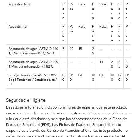
Agua destilada
P
Pa
Pasa
P
Pasa
P
P
P
a
sa
a
a
a
a
s
s
s
s
s
a
a
a
a
a
Agua de mar
P
Pa
Pasa
P
Pasa
P
P
P
a
sa
a
a
a
a
s
s
s
s
s
a
a
a
a
a
Separación de agua, ASTM D 140
5
10
15
2
--
--
--
--
1, Min. a 3 ml emulsión @ 54 ºC
5
Separación de agua, ASTM D 140
--
--
--
--
15
2
2
3
1,Min. a 3 ml emulsión @ 82ºC
0
5
0
Ensayo de espuma, ASTM D 892,
0/
0/
0/0
0/
0/0
0/
0/
0/
Seq I Tendencia / Estabilidad, ml/
0
0
0
0
0
0
ml
Seguridad e Higiene
Basado en información disponible, no es de esperar que este producto
cause efectos adversos en la salud mientras se utilice en las aplicaciones
a las que está destinado y se sigan las recomendaciones de la Ficha de
Datos de Seguridad (FDS). Las Fichas de Datos de Seguridad están
disponibles a través del Centro de Atención al Cliente. Este producto no
debe utilizarse para otros propósitos distintos a los recomendados. Al