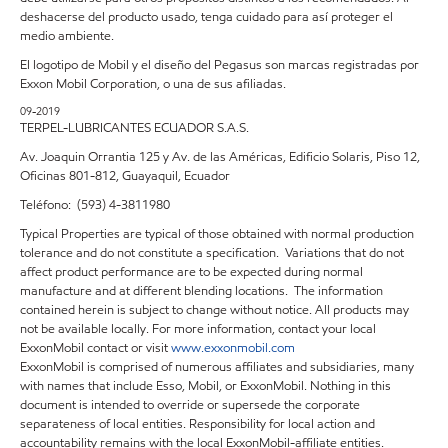
deshacerse del producto usado, tenga cuidado para así proteger el
medio ambiente.
El logotipo de Mobil y el diseño del Pegasus son marcas registradas por
Exxon Mobil Corporation, o una de sus afiliadas.
09-2019
TERPEL-LUBRICANTES ECUADOR S.A.S.
Av. Joaquin Orrantia 125 y Av. de las Américas, Edificio Solaris, Piso 12,
Oficinas 801-812, Guayaquil, Ecuador
Teléfono: (593) 4-3811980
Typical Properties are typical of those obtained with normal production
tolerance and do not constitute a specification. Variations that do not
affect product performance are to be expected during normal
manufacture and at different blending locations. The information
contained herein is subject to change without notice. All products may
not be available locally. For more information, contact your local
ExxonMobil contact or visit
www.exxonmobil.com
ExxonMobil is comprised of numerous affiliates and subsidiaries, many
with names that include Esso, Mobil, or ExxonMobil. Nothing in this
document is intended to override or supersede the corporate
separateness of local entities. Responsibility for local action and
accountability remains with the local ExxonMobil-affiliate entities.