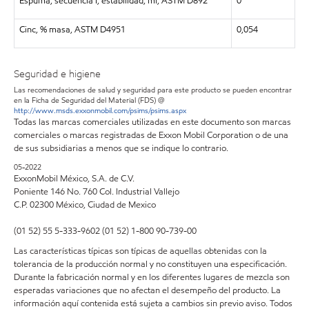
Espuma, secuencia I, estabilidad, ml, ASTM D892
0
Cinc, % masa, ASTM D4951
0,054
Seguridad e higiene
Las recomendaciones de salud y seguridad para este producto se pueden encontrar
en la Ficha de Seguridad del Material (FDS) @
http://www.msds.exxonmobil.com/psims/psims.aspx
Todas las marcas comerciales utilizadas en este documento son marcas
comerciales o marcas registradas de Exxon Mobil Corporation o de una
de sus subsidiarias a menos que se indique lo contrario.
05-2022
ExxonMobil México, S.A. de C.V.
Poniente 146 No. 760 Col. Industrial Vallejo
C.P. 02300 México, Ciudad de Mexico
(01 52) 55 5-333-9602 (01 52) 1-800 90-739-00
Las características típicas son típicas de aquellas obtenidas con la
tolerancia de la producción normal y no constituyen una especificación.
Durante la fabricación normal y en los diferentes lugares de mezcla son
esperadas variaciones que no afectan el desempeño del producto. La
información aquí contenida está sujeta a cambios sin previo aviso. Todos