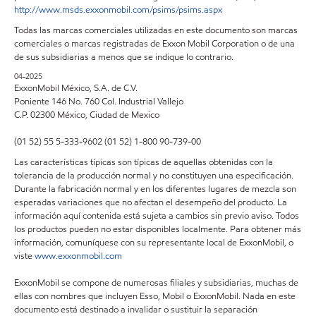
http://www.msds.exxonmobil.com/psims/psims.aspx
Todas las marcas comerciales utilizadas en este documento son marcas
comerciales o marcas registradas de Exxon Mobil Corporation o de una
de sus subsidiarias a menos que se indique lo contrario.
04-2025
ExxonMobil México, S.A. de C.V.
Poniente 146 No. 760 Col. Industrial Vallejo
C.P. 02300 México, Ciudad de Mexico
(01 52) 55 5-333-9602 (01 52) 1-800 90-739-00
Las características típicas son típicas de aquellas obtenidas con la
tolerancia de la producción normal y no constituyen una especificación.
Durante la fabricación normal y en los diferentes lugares de mezcla son
esperadas variaciones que no afectan el desempeño del producto. La
información aquí contenida está sujeta a cambios sin previo aviso. Todos
los productos pueden no estar disponibles localmente. Para obtener más
información, comuníquese con su representante local de ExxonMobil, o
viste
www.exxonmobil.com
ExxonMobil se compone de numerosas filiales y subsidiarias, muchas de
ellas con nombres que incluyen Esso, Mobil o ExxonMobil. Nada en este
documento está destinado a invalidar o sustituir la separación