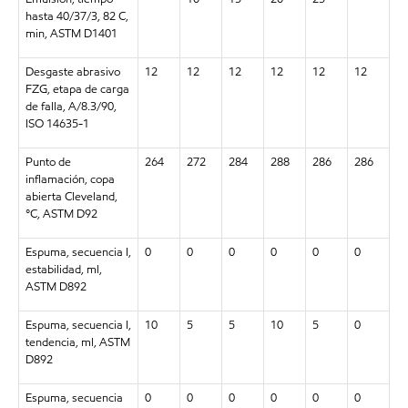
hasta 40/37/3, 82 C,
min, ASTM D1401
Desgaste abrasivo
12
12
12
12
12
12
FZG, etapa de carga
de falla, A/8.3/90,
ISO 14635-1
Punto de
264
272
284
288
286
286
inflamación, copa
abierta Cleveland,
°C, ASTM D92
Espuma, secuencia I,
0
0
0
0
0
0
estabilidad, ml,
ASTM D892
Espuma, secuencia I,
10
5
5
10
5
0
tendencia, ml, ASTM
D892
Espuma, secuencia
0
0
0
0
0
0