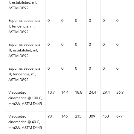
II, estabilidad, ml,
ASTM D892
Espuma, secuencia
0
0
0
0
0
0
II, tendencia, ml,
ASTM D892
Espuma, secuencia
0
0
0
0
0
0
III, estabilidad, ml,
ASTM D892
Espuma, secuencia
0
0
0
0
0
0
III, tendencia, ml,
ASTM D892
Viscosidad
10,7
14,4
18,8
24,4
29,4
36,9
cinemática @ 100 C,
mm2/s, ASTM D445
Viscosidad
90
146
215
309
453
677
cinemática @ 40 C,
mm2/s, ASTM D445