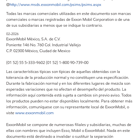
@
http://www.msds.exxonmobil.com/psims/psims.aspx
Todas las marcas comerciales utilizadas en este documento son marcas
comerciales o marcas registradas de Exxon Mobil Corporation o de una
de sus subsidiarias a menos que se indique lo contrario.
02-2026
ExxonMobil México, S.A. de C.V.
Poniente 146 No. 760 Col. Industrial Vallejo
C.P. 02300 México, Ciudad de Mexico
(01 52) 55 5-333-9602 (01 52) 1-800 90-739-00
Las características típicas son típicas de aquellas obtenidas con la
tolerancia de la producción normal y no constituyen una especificación.
Durante la fabricación normal y en los diferentes lugares de mezcla son
esperadas variaciones que no afectan el desempeño del producto. La
información aquí contenida está sujeta a cambios sin previo aviso. Todos
los productos pueden no estar disponibles localmente. Para obtener más
información, comuníquese con su representante local de ExxonMobil, o
viste
www.exxonmobil.com
ExxonMobil se compone de numerosas filiales y subsidiarias, muchas de
ellas con nombres que incluyen Esso, Mobil o ExxonMobil. Nada en este
documento está destinado a invalidar o sustituir la separación