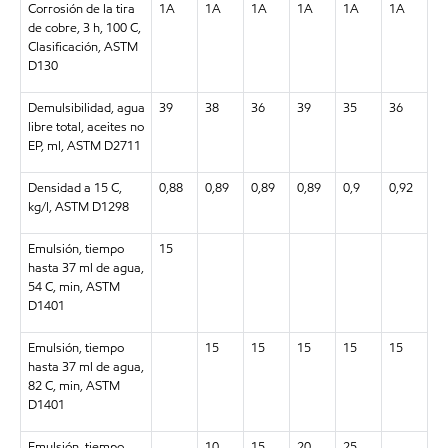
Corrosión de la tira
1A
1A
1A
1A
1A
1A
de cobre, 3 h, 100 C,
Clasificación, ASTM
D130
Demulsibilidad, agua
39
38
36
39
35
36
libre total, aceites no
EP, ml, ASTM D2711
Densidad a 15 C,
0,88
0,89
0,89
0,89
0,9
0,92
kg/l, ASTM D1298
Emulsión, tiempo
15
hasta 37 ml de agua,
54 C, min, ASTM
D1401
Emulsión, tiempo
15
15
15
15
15
hasta 37 ml de agua,
82 C, min, ASTM
D1401
Emulsión, tiempo
10
15
20
25