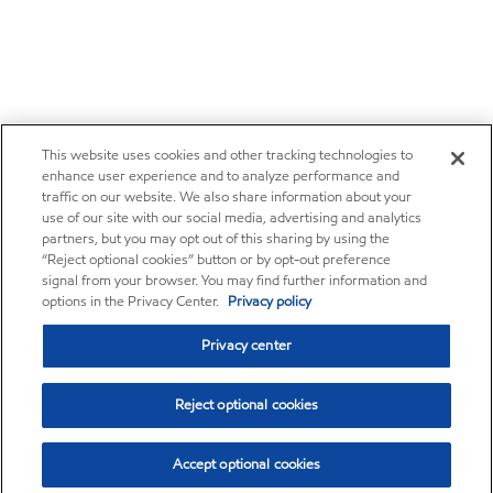
This website uses cookies and other tracking technologies to
enhance user experience and to analyze performance and
traffic on our website. We also share information about your
use of our site with our social media, advertising and analytics
partners, but you may opt out of this sharing by using the
“Reject optional cookies” button or by opt-out preference
signal from your browser. You may find further information and
options in the Privacy Center.
Privacy policy
Privacy center
Reject optional cookies
Accept optional cookies