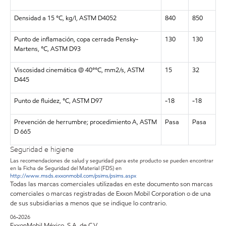
Densidad a 15 °C, kg/l, ASTM D4052
840
850
Punto de inflamación, copa cerrada Pensky-
130
130
Martens, °C, ASTM D93
Viscosidad cinemática @ 40°°C, mm2/s, ASTM
15
32
D445
Punto de fluidez, °C, ASTM D97
-18
-18
Prevención de herrumbre; procedimiento A, ASTM
Pasa
Pasa
D 665
Seguridad e higiene
Las recomendaciones de salud y seguridad para este producto se pueden encontrar
en la Ficha de Seguridad del Material (FDS) en
http://www.msds.exxonmobil.com/psims/psims.aspx
Todas las marcas comerciales utilizadas en este documento son marcas
comerciales o marcas registradas de Exxon Mobil Corporation o de una
de sus subsidiarias a menos que se indique lo contrario.
06-2026
ExxonMobil México, S.A. de C.V.