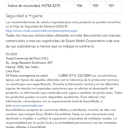
Índice de viscosidad, ASTM 2270
106
105
101
Seguridad e Higiene
Las recomendaciones de salud y seguridad para este producto se pueden encontrar
en la Hoja de Seguridad del Material (SDS) @
http://www.msds.exxonmobil.com/psims/psims.aspx
Todas las marcas comerciales utilizadas en este documento son marcas
comerciales o marcas registradas de Exxon Mobil Corporation o de una
de sus subsidiarias a menos que se indique lo contrario.
05-2026
Terpel Comercial del Perú S.R.L.
Av. Jorge Basadre Grohmann 347,
Interior 1005, San Isidro
Lima Perú
24 Horas emergencia en salud LUBES (511)- 222 0284
Las características
típicas son típicas de aquellas obtenidas con la tolerancia de la producción normal y
no constituyen una especificación. Durante la fabricación normal y en los diferentes
lugares de mezcla son esperadas variaciones que no afectan el desempeño del
producto. La información aquí contenida está sujeta a cambios sin previo aviso. Todos
los productos pueden no estar disponibles localmente. Para obtener más
información, comuníquese con su representante local de ExxonMobil, o
viste
www.exxonmobil.com
ExxonMobil se compone de numerosas filiales y subsidiarias, muchas de ellas con
nombres que incluyen Esso, Mobil o ExxonMobil. Nada en este documento está
destinado a invalidar o sustituir la separación corporativa de entidades locales. La
responsabilidad por la acción local y la contabilidad permanecen con las entidades
locales afiliadas a ExxonMobil.