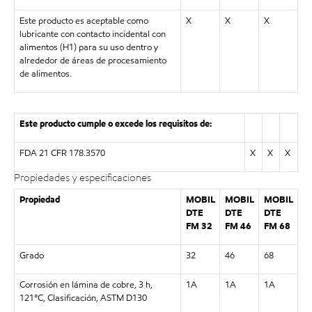
Este producto es aceptable como
X
X
X
lubricante con contacto incidental con
alimentos (H1) para su uso dentro y
alrededor de áreas de procesamiento
de alimentos.
Este producto cumple o excede los requisitos de:
FDA 21 CFR 178.3570
X
X
X
Propiedades y especificaciones
Propiedad
MOBIL
MOBIL
MOBIL
DTE
DTE
DTE
FM 32
FM 46
FM 68
Grado
32
46
68
Corrosión en lámina de cobre, 3 h,
1A
1A
1A
121°C, Clasificación, ASTM D130