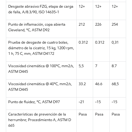
Desgaste abrasivo FZG, etapa de carga
12+
12+
12+
de falla, A/8.3/90, ISO 14635-1
Punto de inflamación, copa abierta
212
226
254
Cleveland, °C, ASTM D92
Prueba de desgaste de cuatro bolas,
0.312
0.312
0,31
diámetro de la cicatriz, 15 kg, 1200 rpm,
1 h, 75 C, mm, ASTM D4172
Viscosidad cinemática @ 100°C, mm2/s,
5,5
7
8.7
ASTM D445
Viscosidad cinemática @ 40°C, mm2/s,
33.2
46.6
68,5
ASTM D445
Punto de fluidez, °C, ASTM D97
-21
-15
-15
Características de prevención de la
Pasa
Pasa
Pasa
herrumbre; Procedimiento A, ASTM D
665