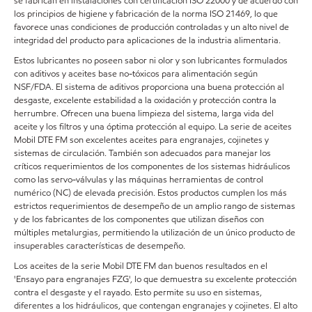
se fabrican en instalaciones con certificación ISO 22000 y de acuerdo con
los principios de higiene y fabricación de la norma ISO 21469, lo que
favorece unas condiciones de producción controladas y un alto nivel de
integridad del producto para aplicaciones de la industria alimentaria.
Estos lubricantes no poseen sabor ni olor y son lubricantes formulados
con aditivos y aceites base no-tóxicos para alimentación según
NSF/FDA. El sistema de aditivos proporciona una buena protección al
desgaste, excelente estabilidad a la oxidación y protección contra la
herrumbre. Ofrecen una buena limpieza del sistema, larga vida del
aceite y los filtros y una óptima protección al equipo. La serie de aceites
Mobil DTE FM son excelentes aceites para engranajes, cojinetes y
sistemas de circulación. También son adecuados para manejar los
críticos requerimientos de los componentes de los sistemas hidráulicos
como las servo-válvulas y las máquinas herramientas de control
numérico (NC) de elevada precisión. Estos productos cumplen los más
estrictos requerimientos de desempeño de un amplio rango de sistemas
y de los fabricantes de los componentes que utilizan diseños con
múltiples metalurgias, permitiendo la utilización de un único producto de
insuperables características de desempeño.
Los aceites de la serie Mobil DTE FM dan buenos resultados en el
'Ensayo para engranajes FZG', lo que demuestra su excelente protección
contra el desgaste y el rayado. Esto permite su uso en sistemas,
diferentes a los hidráulicos, que contengan engranajes y cojinetes. El alto