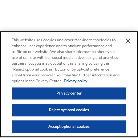
This website uses cookies and other tracking technologies to
enhance user experience and to analyze performance and
traffic on our website. We also share information about your
use of our site with our social media, advertising and analytics
partners, but you may opt out of this sharing by using the
“Reject optional cookies” button or by opt-out preference
signal from your browser. You may find further information and
options in the Privacy Center.
Privacy policy
Privacy center
Reject optional cookies
Accept optional cookies