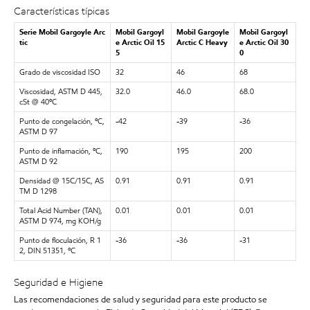
Características típicas
Serie Mobil Gargoyle Arc
Mobil Gargoyl
Mobil Gargoyle
Mobil Gargoyl
tic
e Arctic Oil 15
Arctic C Heavy
e Arctic Oil 30
5
0
Grado de viscosidad ISO
32
46
68
Viscosidad, ASTM D 445,
32.0
46.0
68.0
cSt @ 40ºC
Punto de congelación, ºC,
-42
-39
-36
ASTM D 97
Punto de inflamación, ºC,
190
195
200
ASTM D 92
Densidad @ 15C/15C, AS
0.91
0.91
0.91
TM D 1298
Total Acid Number (TAN),
0.01
0.01
0.01
ASTM D 974, mg KOH/g
Punto de floculación, R 1
-36
-36
-31
2, DIN 51351, ºC
Seguridad e Higiene
Las recomendaciones de salud y seguridad para este producto se