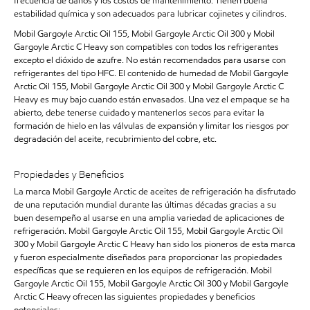
frecuencia de daños y los costos de mantenimiento. Tienen buena
estabilidad química y son adecuados para lubricar cojinetes y cilindros.
Mobil Gargoyle Arctic Oil 155, Mobil Gargoyle Arctic Oil 300 y Mobil
Gargoyle Arctic C Heavy son compatibles con todos los refrigerantes
excepto el dióxido de azufre. No están recomendados para usarse con
refrigerantes del tipo HFC. El contenido de humedad de Mobil Gargoyle
Arctic Oil 155, Mobil Gargoyle Arctic Oil 300 y Mobil Gargoyle Arctic C
Heavy es muy bajo cuando están envasados. Una vez el empaque se ha
abierto, debe tenerse cuidado y mantenerlos secos para evitar la
formación de hielo en las válvulas de expansión y limitar los riesgos por
degradación del aceite, recubrimiento del cobre, etc.
Propiedades y Beneficios
La marca Mobil Gargoyle Arctic de aceites de refrigeración ha disfrutado
de una reputación mundial durante las últimas décadas gracias a su
buen desempeño al usarse en una amplia variedad de aplicaciones de
refrigeración. Mobil Gargoyle Arctic Oil 155, Mobil Gargoyle Arctic Oil
300 y Mobil Gargoyle Arctic C Heavy han sido los pioneros de esta marca
y fueron especialmente diseñados para proporcionar las propiedades
específicas que se requieren en los equipos de refrigeración. Mobil
Gargoyle Arctic Oil 155, Mobil Gargoyle Arctic Oil 300 y Mobil Gargoyle
Arctic C Heavy ofrecen las siguientes propiedades y beneficios
potenciales: