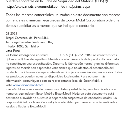
pueden encontrar en la Ficha de Seguridad del Material (FDS) @
http://www.msds.exxonmobil.com/psims/psims.aspx
Todas las marcas comerciales utilizadas en este documento son marcas
comerciales o marcas registradas de Exxon Mobil Corporation o de una
de sus subsidiarias a menos que se indique lo contrario.
03-2021
Terpel Comercial del Perú S.R.L.
Av. Jorge Basadre Grohmann 347,
Interior 1005, San Isidro
Lima Perú
24 Horas emergencia en salud LUBES (511)- 222 0284
Las características
típicas son típicas de aquellas obtenidas con la tolerancia de la producción normal y
no constituyen una especificación. Durante la fabricación normal y en los diferentes
lugares de mezcla son esperadas variaciones que no afectan el desempeño del
producto. La información aquí contenida está sujeta a cambios sin previo aviso. Todos
los productos pueden no estar disponibles localmente. Para obtener más
información, comuníquese con su representante local de ExxonMobil, o
viste
www.exxonmobil.com
ExxonMobil se compone de numerosas filiales y subsidiarias, muchas de ellas con
nombres que incluyen Esso, Mobil o ExxonMobil. Nada en este documento está
destinado a invalidar o sustituir la separación corporativa de entidades locales. La
responsabilidad por la acción local y la contabilidad permanecen con las entidades
locales afiliadas a ExxonMobil.