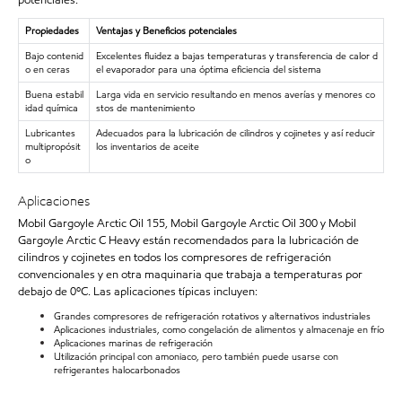
Propiedades
Ventajas y Beneficios potenciales
Bajo contenid
Excelentes fluidez a bajas temperaturas y transferencia de calor d
o en ceras
el evaporador para una óptima eficiencia del sistema
Buena estabil
Larga vida en servicio resultando en menos averías y menores co
idad química
stos de mantenimiento
Lubricantes
Adecuados para la lubricación de cilindros y cojinetes y así reducir
multipropósit
los inventarios de aceite
o
Aplicaciones
Mobil Gargoyle Arctic Oil 155, Mobil Gargoyle Arctic Oil 300 y Mobil
Gargoyle Arctic C Heavy están recomendados para la lubricación de
cilindros y cojinetes en todos los compresores de refrigeración
convencionales y en otra maquinaria que trabaja a temperaturas por
debajo de 0ºC. Las aplicaciones típicas incluyen:
Grandes compresores de refrigeración rotativos y alternativos industriales
Aplicaciones industriales, como congelación de alimentos y almacenaje en frío
Aplicaciones marinas de refrigeración
Utilización principal con amoniaco, pero también puede usarse con
refrigerantes halocarbonados