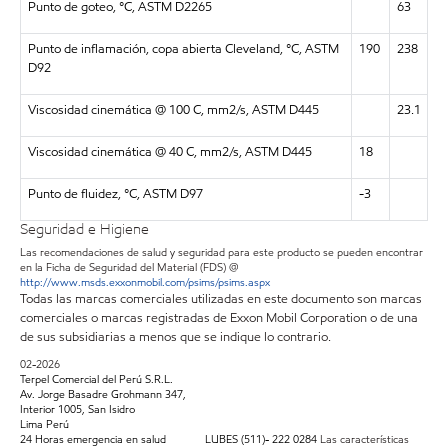
Punto de goteo, °C, ASTM D2265
63
Punto de inflamación, copa abierta Cleveland, °C, ASTM
190
238
D92
Viscosidad cinemática @ 100 C, mm2/s, ASTM D445
23.1
Viscosidad cinemática @ 40 C, mm2/s, ASTM D445
18
Punto de fluidez, °C, ASTM D97
-3
Seguridad e Higiene
Las recomendaciones de salud y seguridad para este producto se pueden encontrar
en la Ficha de Seguridad del Material (FDS) @
http://www.msds.exxonmobil.com/psims/psims.aspx
Todas las marcas comerciales utilizadas en este documento son marcas
comerciales o marcas registradas de Exxon Mobil Corporation o de una
de sus subsidiarias a menos que se indique lo contrario.
02-2026
Terpel Comercial del Perú S.R.L.
Av. Jorge Basadre Grohmann 347,
Interior 1005, San Isidro
Lima Perú
24 Horas emergencia en salud LUBES (511)- 222 0284
Las características