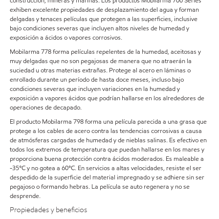
construcción, mineras y marinas. Los productos Mobilarma 700 Series
exhiben excelente propiedades de desplazamiento del agua y forman
delgadas y tenaces películas que protegen a las superficies, inclusive
bajo condiciones severas que incluyen altos niveles de humedad y
exposición a ácidos o vapores corrosivos.
Mobilarma 778 forma películas repelentes de la humedad, aceitosas y
muy delgadas que no son pegajosas de manera que no atraerán la
suciedad u otras materias extrañas. Protege al acero en láminas o
enrollado durante un período de hasta doce meses, incluso bajo
condiciones severas que incluyen variaciones en la humedad y
exposición a vapores ácidos que podrían hallarse en los alrededores de
operaciones de decapado.
El producto Mobilarma 798 forma una película parecida a una grasa que
protege a los cables de acero contra las tendencias corrosivas a causa
de atmósferas cargadas de humedad y de nieblas salinas. Es efectivo en
todos los extremos de temperatura que puedan hallarse en los mares y
proporciona buena protección contra ácidos moderados. Es maleable a
-35°C y no gotea a 60°C. En servicios a altas velocidades, resiste el ser
despedido de la superficie del material impregnado y se adhiere sin ser
pegajoso o formando hebras. La película se auto regenera y no se
desprende.
Propiedades y beneficios