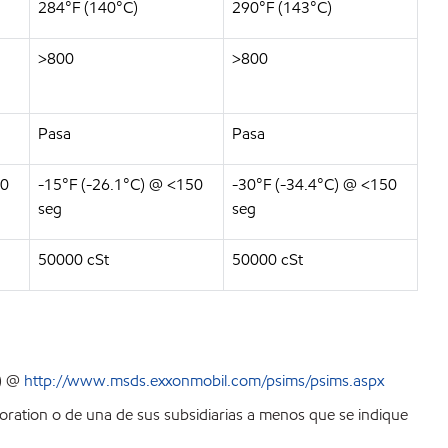
284°F (140°C)
290°F (143°C)
>800
>800
Pasa
Pasa
30
-15°F (-26.1°C) @ <150
-30°F (-34.4°C) @ <150
seg
seg
50000 cSt
50000 cSt
S) @
http://www.msds.exxonmobil.com/psims/psims.aspx
ration o de una de sus subsidiarias a menos que se indique