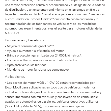
normas ILSAC GF-7,*** lo que ofrece un control superior de la oxidación,
una mayor protección contra el preencendido y el desgaste de la cadena
de distribución, y un excelente rendimiento en el arranque en frío y a
bajas temperaturas. Mobil 1 es el aceite para motor número 1 en ventas
al consumidor en Estados Unidos,** que cuenta con la confianza y la
recomendación de los fabricantes de vehículos y de los mecánicos
automotrices experimentados, y es el aceite para motores oficial de la
NASCAR®.
Propiedades y beneficios
• Mejora el consumo de gasolina***.
• Ayuda a aumentar la eficiencia del motor.
• Brinda protección garantizada por 24 000 kilómetros*.
• Contiene aditivos para ayudar a combatir los lodos.
• Apto para vehículos híbridos.
• Mantiene su motor funcionando como nuevo.
Aplicaciones
• Los aceites de motor MOBIL 1 0W-20 están recomendados por
ExxonMobil para aplicaciones en todo tipo de vehículos modernos,
incluidos motores de gasolina de alto rendimiento turboalimentados y
sobrealimentados con multiválvulas y con inyección de combustible
usados en automóviles de pasajeros, vehículos deportivos utilitarios
(Sport Utility Vehicle, SUV), furgonetas y camiones ligeros.
• Mobil 1 0W-20 no se recomienda para los motores de 2 tiempos o de