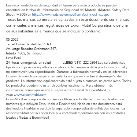
Las recomendaciones de seguridad e higiene para este producto se pueden
encontrar en la Hoja de Información de Seguridad del Material (Material Safety Data
Sheet, MSDS) en
http://www.msds.exxonmobil.com/psims/psims.aspx
Todas las marcas comerciales utilizadas en este documento son marcas
comerciales o marcas registradas de Exxon Mobil Corporation o de una
de sus subsidiarias a menos que se indique lo contrario.
05-2026
Terpel Comercial del Perú S.R.L.
Av. Jorge Basadre Grohmann 347,
Interior 1005, San Isidro
Lima Perú
24 Horas emergencia en salud LUBES (511)- 222 0284
Las características
típicas son típicas de aquellas obtenidas con la tolerancia de la producción normal y
no constituyen una especificación. Durante la fabricación normal y en los diferentes
lugares de mezcla son esperadas variaciones que no afectan el desempeño del
producto. La información aquí contenida está sujeta a cambios sin previo aviso. Todos
los productos pueden no estar disponibles localmente. Para obtener más
información, comuníquese con su representante local de ExxonMobil, o
viste
www.exxonmobil.com
ExxonMobil se compone de numerosas filiales y subsidiarias, muchas de ellas con
nombres que incluyen Esso, Mobil o ExxonMobil. Nada en este documento está
destinado a invalidar o sustituir la separación corporativa de entidades locales. La
responsabilidad por la acción local y la contabilidad permanecen con las entidades
locales afiliadas a ExxonMobil.