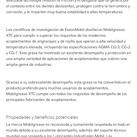
avanzada tecnología reducen la fricción y el desgaste que se genera por
el contacto entre los dientes deslizantes, protegen contra la herrumbre y
corrosión, y le imparten muy buena estabilidad a altas temperaturas.
Los científicos de investigación de ExxonMobil diseñaron Mobilgrease
XTC para cumplir o superar los requisitos de los modernos
acoplamientos de engranajes y de rejilla que operan a alta velocidad y
temperatura elevada, incluyendo las especificaciones AGMA CG-3, CG-2
y CG-1. Esta grasa ha mostrado un excelente desempeño y protección en
una amplia variedad de aplicaciones de acoplamientos que cubren una
amplia gama de industrias.
Gracias a su sobresaliente desempeño, esta grasa se ha convertido en el
producto preferido para muchos usuarios de acoplamientos.
Mobilgrease XTC cumple con todos los requisitos de desempeño de los
principales fabricantes de acoplamientos.
Propiedades y beneficios potenciales
La marca Mobilgrease es reconocida y sumamente respetada en todo el
mundo debido a su excelente desempeño, además del soporte técnico
mundial que respalda a los Lubricantes Industriales Mobil. Las