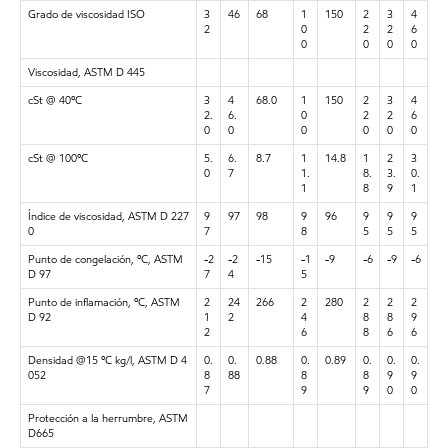
Grado de viscosidad ISO
3
46
68
1
150
2
3
4
2
0
2
2
6
0
0
0
0
Viscosidad, ASTM D 445
cSt @ 40ºC
3
4
68.0
1
150
2
3
4
2.
6.
0
2
2
6
0
0
0
0
0
0
cSt @ 100ºC
5.
6.
8.7
1
14.8
1
2
3
0
7
1.
8.
3.
0.
1
8
9
1
Índice de viscosidad, ASTM D 227
9
97
98
9
96
9
9
9
0
7
8
5
5
5
Punto de congelación, ºC, ASTM
-2
-2
-15
-1
-9
-6
-9
-6
D 97
7
4
5
Punto de inflamación, ºC, ASTM
2
24
266
2
280
2
2
2
D 92
1
2
4
8
8
9
2
6
8
6
6
Densidad @15 ºC kg/l, ASTM D 4
0.
0.
0.88
0.
0.89
0.
0.
0.
052
8
88
8
8
9
9
7
9
9
0
0
Protección a la herrumbre, ASTM
D665