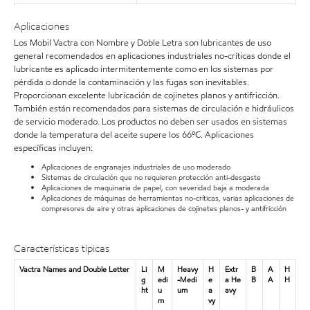
Aplicaciones
Los Mobil Vactra con Nombre y Doble Letra son lubricantes de uso
general recomendados en aplicaciones industriales no-críticas donde el
lubricante es aplicado intermitentemente como en los sistemas por
pérdida o donde la contaminación y las fugas son inevitables.
Proporcionan excelente lubricación de cojinetes planos y antifricción.
También están recomendados para sistemas de circulación e hidráulicos
de servicio moderado. Los productos no deben ser usados en sistemas
donde la temperatura del aceite supere los 66ºC. Aplicaciones
específicas incluyen:
Aplicaciones de engranajes industriales de uso moderado
Sistemas de circulación que no requieren protección anti-desgaste
Aplicaciones de maquinaria de papel, con severidad baja a moderada
Aplicaciones de máquinas de herramientas no-críticas, varias aplicaciones de
compresores de aire y otras aplicaciones de cojinetes planos- y antifricción
Características típicas
Vactra Names and Double Letter
Li
M
Heavy
H
Extr
B
A
H
g
edi
-Medi
e
a He
B
A
H
ht
u
um
a
avy
m
vy