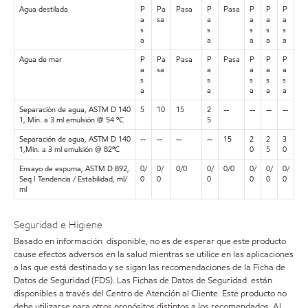
Agua destilada
P
Pa
Pasa
P
Pasa
P
P
P
a
sa
a
a
a
a
s
s
s
s
s
a
a
a
a
a
Agua de mar
P
Pa
Pasa
P
Pasa
P
P
P
a
sa
a
a
a
a
s
s
s
s
s
a
a
a
a
a
Separación de agua, ASTM D 140
5
10
15
2
--
--
--
--
1, Min. a 3 ml emulsión @ 54 ºC
5
Separación de agua, ASTM D 140
--
--
--
--
15
2
2
3
1,Min. a 3 ml emulsión @ 82ºC
0
5
0
Ensayo de espuma, ASTM D 892,
0/
0/
0/0
0/
0/0
0/
0/
0/
Seq I Tendencia / Estabilidad, ml/
0
0
0
0
0
0
ml
Seguridad e Higiene
Basado en información disponible, no es de esperar que este producto
cause efectos adversos en la salud mientras se utilice en las aplicaciones
a las que está destinado y se sigan las recomendaciones de la Ficha de
Datos de Seguridad (FDS). Las Fichas de Datos de Seguridad están
disponibles a través del Centro de Atención al Cliente. Este producto no
debe utilizarse para otros propósitos distintos a los recomendados. Al