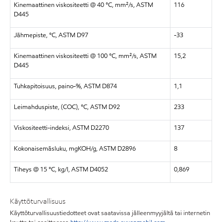
Kinemaattinen viskositeetti @ 40 °C, mm²/s, ASTM
116
D445
Jähmepiste, °C, ASTM D97
-33
Kinemaattinen viskositeetti @ 100 °C, mm²/s, ASTM
15,2
D445
Tuhkapitoisuus, paino-%, ASTM D874
1,1
Leimahduspiste, (COC), °C, ASTM D92
233
Viskositeetti-indeksi, ASTM D2270
137
Kokonaisemäsluku, mgKOH/g, ASTM D2896
8
Tiheys @ 15 °C, kg/l, ASTM D4052
0,869
Käyttöturvallisuus
Käyttöturvallisuustiedotteet ovat saatavissa jälleenmyyjältä tai internetin