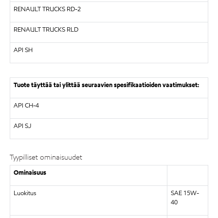
RENAULT TRUCKS RD-2
RENAULT TRUCKS RLD
API SH
Tuote täyttää tai ylittää seuraavien spesifikaatioiden vaatimukset:
API CH-4
API SJ
Tyypilliset ominaisuudet
Ominaisuus
Luokitus
SAE 15W-
40