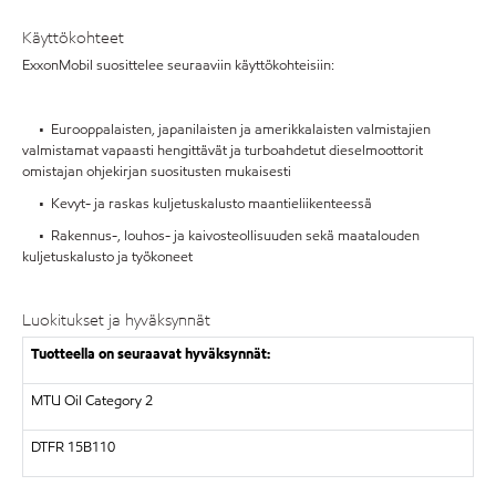
Käyttökohteet
ExxonMobil suosittelee seuraaviin käyttökohteisiin:
• Eurooppalaisten, japanilaisten ja amerikkalaisten valmistajien
valmistamat vapaasti hengittävät ja turboahdetut dieselmoottorit
omistajan ohjekirjan suositusten mukaisesti
• Kevyt- ja raskas kuljetuskalusto maantieliikenteessä
• Rakennus-, louhos- ja kaivosteollisuuden sekä maatalouden
kuljetuskalusto ja työkoneet
Luokitukset ja hyväksynnät
Tuotteella on seuraavat hyväksynnät:
MTU Oil Category 2
DTFR 15B110