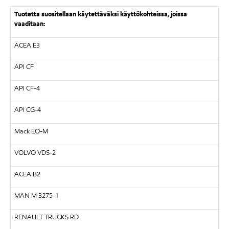
Tuotetta suositellaan käytettäväksi käyttökohteissa, joissa
vaaditaan:
ACEA E3
API CF
API CF-4
API CG-4
Mack EO-M
VOLVO VDS-2
ACEA B2
MAN M 3275-1
RENAULT TRUCKS RD