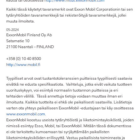
kautta tai osoitteessa
http://www.msds.exxonmobil.com
Kaikki tässä käytetyt tavaramerkit ovat Exxon Mobil Corporationin tai sen
tytäryhtiöiden tavaramerkkejä tai rekisteröityjä tavaramerkkejä, jollei
muuta ilmoiteta.
05-2024
ExxonMobil Finland Oy Ab
Satamatie 10
21100 Naantali - FINLAND
+358 (0) 10 40 8500
http://www.mobil.fi
Tyypilliset arvot ovat tuotantotoleranssien puitteissa tyypillisesti saatavia
eivätkä ne edusta spesifikaatiota. Vaihteluja, jotka eivät vaikuta tuotteen
suorituskykyyn, voi esiintyä normaalin tuotannon puitteissa ja eri
tehtaiden välillä. Tässä annettuja tietoja voidaan muuttaa ilman eri
ilmoitusta. Kaikkia tuotteita ei ehkä ole paikallisesti saatavilla. Lisätietoja
varten ota yhteys paikalliseen ExxonMobil -edustajaan tai käy osoitteessa
www.exxonmobil.com
.
ExxonMobil koostuu useista tytäryhtiöistä ja liiketoimintayksiköistä, joiden
nimissä esiintyy Esso, Mobil, tai ExxonMobil. Mitään tässä dokumentissa
ei ole tarkoitettu kumoamaan tai syrjäyttämään paikallisten
liiketoimintayksiköiden erillisyyttä. Vastuu paikallisista toiminnasta ja