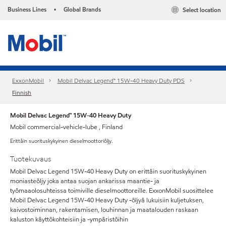
Business Lines
Global Brands
Select location
•
ExxonMobil
Mobil Delvac Legend™ 15W-40 Heavy Duty PDS
Finnish
Mobil Delvac Legend™ 15W-40 Heavy Duty
Mobil commercial-vehicle-lube , Finland
Erittäin suorituskykyinen dieselmoottoriöljy.
Tuotekuvaus
Mobil Delvac Legend 15W-40 Heavy Duty on erittäin suorituskykyinen
moniasteöljy joka antaa suojan ankarissa maantie- ja
työmaaolosuhteissa toimiville dieselmoottoreille. ExxonMobil suosittelee
Mobil Delvac Legend 15W-40 Heavy Duty -öljyä lukuisiin kuljetuksen,
kaivostoiminnan, rakentamisen, louhinnan ja maatalouden raskaan
kaluston käyttökohteisiin ja -ympäristöihin