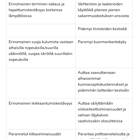
Erinomainen terminen vakaus ja
Vaihteiston ja laakereiden
hapettumiskestävyys korkeissa
käyttöikä pitenee pienen
lämpötiloissa
sakanmuodostuksen ansiosta
Pidempi tiivisteiden kestoikä
Erinomainen suoja kulumista vastaan
Parempi kuormankantokyky
alhaisilla nopeuksilla/suurilla
väännöillä, suojaa säröiltä suurillakin
nopeuksilla
Auttaa saavuttamaan
alhaisemmat
kunnossapitokustannukset ja
pidemmän laitteiden kestoiän
Erinomainen leikkaantumiskestävyys
Auttaa säilyttämään
viskositeettiominaisuudet ja
vahvan öljykalvon
vaativissakin olosuhteissa
Parannetut kitkaominaisuudet
Parantaa polttoainetaloutta ja