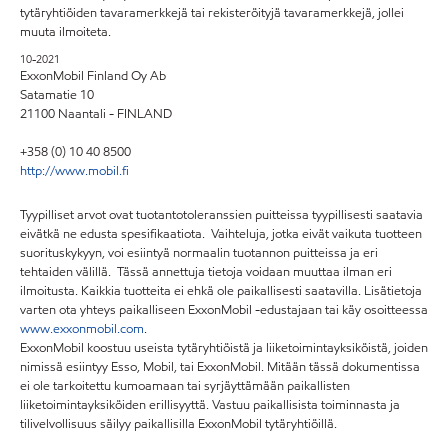
tytäryhtiöiden tavaramerkkejä tai rekisteröityjä tavaramerkkejä, jollei
muuta ilmoiteta.
10-2021
ExxonMobil Finland Oy Ab
Satamatie 10
21100 Naantali - FINLAND
+358 (0) 10 40 8500
http://www.mobil.fi
Tyypilliset arvot ovat tuotantotoleranssien puitteissa tyypillisesti saatavia
eivätkä ne edusta spesifikaatiota. Vaihteluja, jotka eivät vaikuta tuotteen
suorituskykyyn, voi esiintyä normaalin tuotannon puitteissa ja eri
tehtaiden välillä. Tässä annettuja tietoja voidaan muuttaa ilman eri
ilmoitusta. Kaikkia tuotteita ei ehkä ole paikallisesti saatavilla. Lisätietoja
varten ota yhteys paikalliseen ExxonMobil -edustajaan tai käy osoitteessa
www.exxonmobil.com
.
ExxonMobil koostuu useista tytäryhtiöistä ja liiketoimintayksiköistä, joiden
nimissä esiintyy Esso, Mobil, tai ExxonMobil. Mitään tässä dokumentissa
ei ole tarkoitettu kumoamaan tai syrjäyttämään paikallisten
liiketoimintayksiköiden erillisyyttä. Vastuu paikallisista toiminnasta ja
tilivelvollisuus säilyy paikallisilla ExxonMobil tytäryhtiöillä.