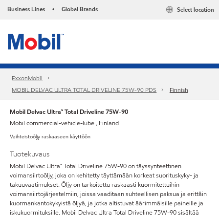
Business Lines
Global Brands
Select location
•
ExxonMobil
MOBIL DELVAC ULTRA TOTAL DRIVELINE 75W-90 PDS
Finnish
Mobil Delvac Ultra™ Total Driveline 75W-90
Mobil commercial-vehicle-lube , Finland
Vaihteistoöljy raskaaseen käyttöön
Tuotekuvaus
Mobil Delvac Ultra™ Total Driveline 75W-90 on täyssynteettinen
voimansiirtoöljy, joka on kehitetty täyttämään korkeat suorituskyky- ja
takuuvaatimukset. Öljy on tarkoitettu raskaasti kuormitettuihin
voimansiirtojärjestelmiin, joissa vaaditaan suhteellisen paksua ja erittäin
kuormankantokykyistä öljyä, ja jotka altistuvat äärimmäisille paineille ja
iskukuormituksille. Mobil Delvac Ultra Total Driveline 75W-90 sisältää