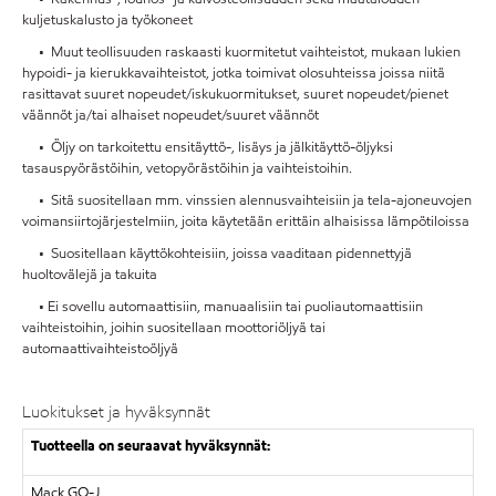
kuljetuskalusto ja työkoneet
• Muut teollisuuden raskaasti kuormitetut vaihteistot, mukaan lukien
hypoidi- ja kierukkavaihteistot, jotka toimivat olosuhteissa joissa niitä
rasittavat suuret nopeudet/iskukuormitukset, suuret nopeudet/pienet
väännöt ja/tai alhaiset nopeudet/suuret väännöt
• Öljy on tarkoitettu ensitäyttö-, lisäys ja jälkitäyttö-öljyksi
tasauspyörästöihin, vetopyörästöihin ja vaihteistoihin.
• Sitä suositellaan mm. vinssien alennusvaihteisiin ja tela-ajoneuvojen
voimansiirtojärjestelmiin, joita käytetään erittäin alhaisissa lämpötiloissa
• Suositellaan käyttökohteisiin, joissa vaaditaan pidennettyjä
huoltovälejä ja takuita
• Ei sovellu automaattisiin, manuaalisiin tai puoliautomaattisiin
vaihteistoihin, joihin suositellaan moottoriöljyä tai
automaattivaihteistoöljyä
Luokitukset ja hyväksynnät
Tuotteella on seuraavat hyväksynnät:
Mack GO-J