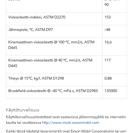
90
Viskositeetti-indeksi, ASTM D2270
153
Jähmepiste, °C, ASTM D97
-48
Kinemaattinen viskositeetti @ 100 °C, mm2/s, ASTM
16,6
D445
Kinemaattinen viskositeetti @ 40 °C, mm2/s, ASTM
117
D445
Tiheys @ 15°C, kg/l, ASTM D1298
0,88
Brookfield-viskositeetti @ -40 °C, mPa.s, ASTM D2983
135000
Käyttöturvallisuus
Käyttöturvallisuustiedotteet ovat saatavissa jälleenmyyjältä tai internetin
kautta tai osoitteessa
http://www.msds.exxonmobil.com
Kaikki tässä käytetyt tavaramerkit ovat Exxon Mobil Corporationin tai sen