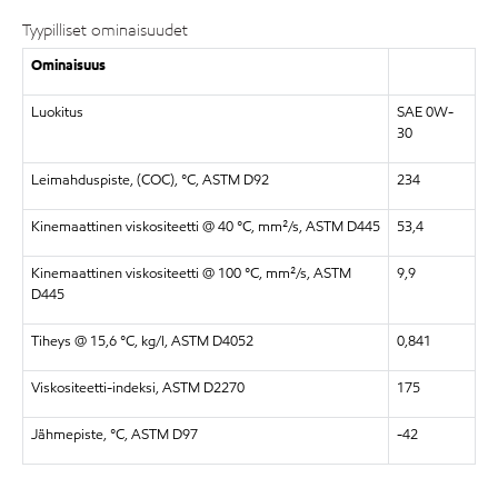
Tyypilliset ominaisuudet
Ominaisuus
Luokitus
SAE 0W-
30
Leimahduspiste, (COC), °C, ASTM D92
234
Kinemaattinen viskositeetti @ 40 °C, mm²/s, ASTM D445
53,4
Kinemaattinen viskositeetti @ 100 °C, mm²/s, ASTM
9,9
D445
Tiheys @ 15,6 °C, kg/l, ASTM D4052
0,841
Viskositeetti-indeksi, ASTM D2270
175
Jähmepiste, °C, ASTM D97
-42