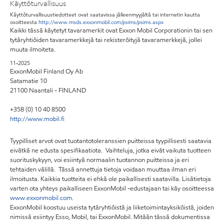
Käyttöturvallisuus
Käyttöturvallisuustiedotteet ovat saatavissa jälleenmyyjältä tai internetin kautta
osoitteesta
http://www.msds.exxonmobil.com/psims/psims.aspx
Kaikki tässä käytetyt tavaramerkit ovat Exxon Mobil Corporationin tai sen
tytäryhtiöiden tavaramerkkejä tai rekisteröityjä tavaramerkkejä, jollei
muuta ilmoiteta.
11-2025
ExxonMobil Finland Oy Ab
Satamatie 10
21100 Naantali - FINLAND
+358 (0) 10 40 8500
http://www.mobil.fi
Tyypilliset arvot ovat tuotantotoleranssien puitteissa tyypillisesti saatavia
eivätkä ne edusta spesifikaatiota. Vaihteluja, jotka eivät vaikuta tuotteen
suorituskykyyn, voi esiintyä normaalin tuotannon puitteissa ja eri
tehtaiden välillä. Tässä annettuja tietoja voidaan muuttaa ilman eri
ilmoitusta. Kaikkia tuotteita ei ehkä ole paikallisesti saatavilla. Lisätietoja
varten ota yhteys paikalliseen ExxonMobil -edustajaan tai käy osoitteessa
www.exxonmobil.com
.
ExxonMobil koostuu useista tytäryhtiöistä ja liiketoimintayksiköistä, joiden
nimissä esiintyy Esso, Mobil, tai ExxonMobil. Mitään tässä dokumentissa