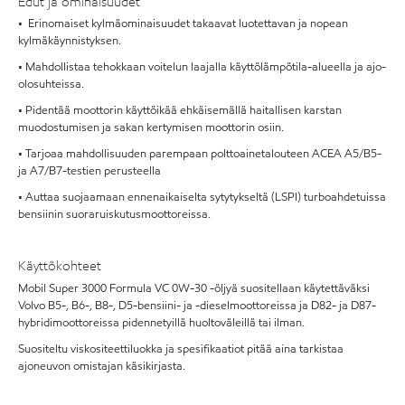
Edut ja ominaisuudet
• Erinomaiset kylmäominaisuudet takaavat luotettavan ja nopean
kylmäkäynnistyksen.
• Mahdollistaa tehokkaan voitelun laajalla käyttölämpötila-alueella ja ajo-
olosuhteissa.
• Pidentää moottorin käyttöikää ehkäisemällä haitallisen karstan
muodostumisen ja sakan kertymisen moottorin osiin.
• Tarjoaa mahdollisuuden parempaan polttoainetalouteen ACEA A5/B5-
ja A7/B7-testien perusteella
• Auttaa suojaamaan ennenaikaiselta sytytykseltä (LSPI) turboahdetuissa
bensiinin suoraruiskutusmoottoreissa.
Käyttökohteet
Mobil Super 3000 Formula VC 0W-30 -öljyä suositellaan käytettäväksi
Volvo B5-, B6-, B8-, D5-bensiini- ja -dieselmoottoreissa ja D82- ja D87-
hybridimoottoreissa pidennetyillä huoltoväleillä tai ilman.
Suositeltu viskositeettiluokka ja spesifikaatiot pitää aina tarkistaa
ajoneuvon omistajan käsikirjasta.