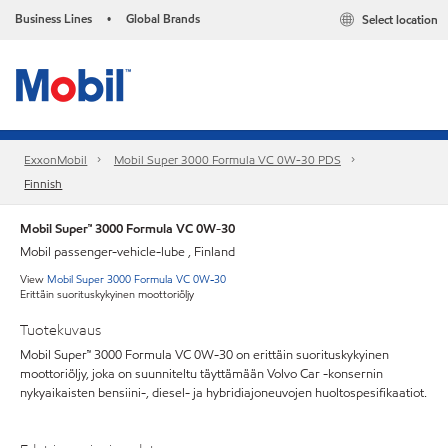
Business Lines
Global Brands
Select location
•
ExxonMobil
Mobil Super 3000 Formula VC 0W-30 PDS
Finnish
Mobil Super™ 3000 Formula VC 0W-30
Mobil passenger-vehicle-lube , Finland
View
Mobil Super 3000 Formula VC 0W-30
Erittäin suorituskykyinen moottoriöljy
Tuotekuvaus
Mobil Super™ 3000 Formula VC 0W-30 on erittäin suorituskykyinen
moottoriöljy, joka on suunniteltu täyttämään Volvo Car -konsernin
nykyaikaisten bensiini-, diesel- ja hybridiajoneuvojen huoltospesifikaatiot.