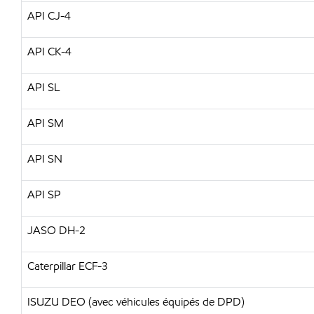
API CJ-4
API CK-4
API SL
API SM
API SN
API SP
JASO DH-2
Caterpillar ECF-3
ISUZU DEO (avec véhicules équipés de DPD)