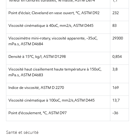
Teneur en cendres sulfatées, % masse, ASTM D874
1,1
Point d'éclair, Cleveland en vase ouvert, °C, ASTM D92
232
Viscosité cinématique à 40oC, mm2/s, ASTM D445
83
Viscosimètre mini-rotary, viscosité apparente, -35oC,
29300
mPa.s, ASTM D4684
Densité à 15°C, kg/l, ASTM D1298
0,854
Viscosité haut cisaillement haute température à 150oC,
3,8
mPa.s, ASTM D4683
Indice de viscosité, ASTM D 2270
169
Viscosité cinématique à 100oC, mm2/s,ASTM D445
13,7
Point d'écoulement, °C, ASTM D97
-36
Santé et sécurité