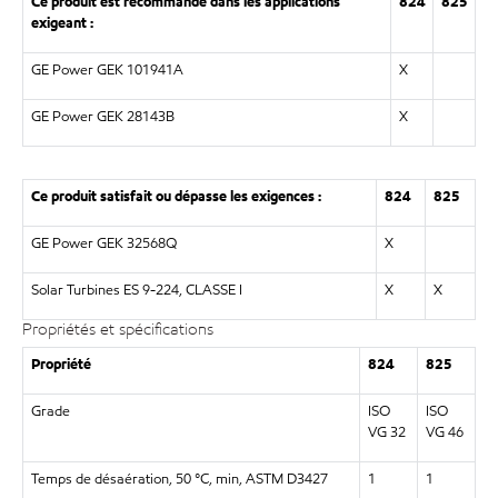
Ce produit est recommandé dans les applications
824
825
exigeant :
GE Power GEK 101941A
X
GE Power GEK 28143B
X
Ce produit satisfait ou dépasse les exigences :
824
825
GE Power GEK 32568Q
X
Solar Turbines ES 9-224, CLASSE I
X
X
Propriétés et spécifications
Propriété
824
825
Grade
ISO
ISO
VG 32
VG 46
Temps de désaération, 50 °C, min, ASTM D3427
1
1