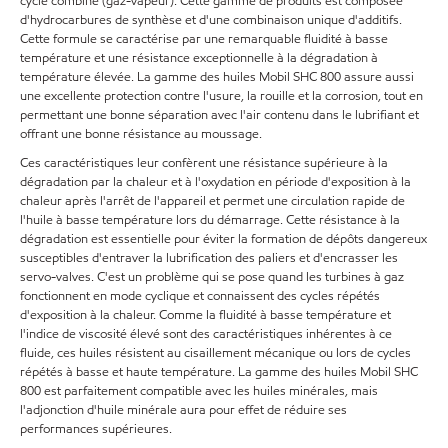
cycle combiné (gaz-vapeur). Cette gamme de produits est composée
d'hydrocarbures de synthèse et d'une combinaison unique d'additifs.
Cette formule se caractérise par une remarquable fluidité à basse
température et une résistance exceptionnelle à la dégradation à
température élevée. La gamme des huiles Mobil SHC 800 assure aussi
une excellente protection contre l'usure, la rouille et la corrosion, tout en
permettant une bonne séparation avec l'air contenu dans le lubrifiant et
offrant une bonne résistance au moussage.
Ces caractéristiques leur confèrent une résistance supérieure à la
dégradation par la chaleur et à l'oxydation en période d'exposition à la
chaleur après l'arrêt de l'appareil et permet une circulation rapide de
l'huile à basse température lors du démarrage. Cette résistance à la
dégradation est essentielle pour éviter la formation de dépôts dangereux
susceptibles d'entraver la lubrification des paliers et d'encrasser les
servo-valves. C'est un problème qui se pose quand les turbines à gaz
fonctionnent en mode cyclique et connaissent des cycles répétés
d'exposition à la chaleur. Comme la fluidité à basse température et
l'indice de viscosité élevé sont des caractéristiques inhérentes à ce
fluide, ces huiles résistent au cisaillement mécanique ou lors de cycles
répétés à basse et haute température. La gamme des huiles Mobil SHC
800 est parfaitement compatible avec les huiles minérales, mais
l'adjonction d'huile minérale aura pour effet de réduire ses
performances supérieures.