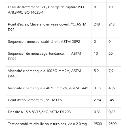
Essai de frottement FZG, Charge de rupture ISO,
8
10
A/8.3/90, ISO 14635-1
Point d'éclair, Cleveland en vase ouvert, °C, ASTM
248
248
D92
Séquence I, mousse, stabilité, ml, ASTM D892
0
0
Séquence I de moussage, tendance, ml, ASTM
10
20
D892
Viscosité cinématique à 100 °C, mm2/s, ASTM
5,9
7,9
D445
Viscosité cinématique à 40 °C, mm2/s, ASTM D445
31,5
43,9
Point d'écoulement, °C, ASTM D97
<-54
-45
Densité à 15,6 °C/15,6 °C, ASTM D1298
0,83
0,83
Test de stabilité d’huile pour turbines, vie à 2,0 mg
9500
9500