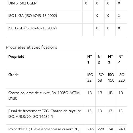
DIN 51502 CGLP
X
X
X
X
ISO L-GA (ISO 6743-13:2002)
X
X
X
ISO L-GB (ISO 6743-13:2002)
X
X
X
Propriétés et spécifications
Propriété
N°
N°
N°
N°
1
2
3
4
Grade
ISO
ISO
ISO
ISO
32
68
150
220
Corrosion lame de cuivre, 3h, 100°C, ASTM
1B
1B
1B
1B
D130
Essai de frottement FZG, Charge de rupture
13
13
13
13
ISO, A/8.3/90, ISO 14635-1
Point d'éclair, Cleveland en vase ouvert, °C,
216
228
248
240