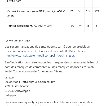
ASTM D92
Viscosité cinématique à 40°C, mm2/s, ASTM
32
68
156
221
D445
Point d'écoulement, °C, ASTM D97
-30
-9
-6
-6
Santé et sécurité
Les recommandations de santé et de sécurité pour ce produit se
trouvent dans la fiche de données de sécurité (FDS) sur le site
http://www.msds.exxonmobil.com/psims/psims.aspx
Sauf indication contraire, toutes les marques de commerce utilisées ici
sont des marques de commerce ou des marques déposées d'Exxon
Mobil Corporation ou de l'une de ses filiales.
05-2024
ExxonMobil Petroleum & Chemical BV
POLDERDIJKWEG
B-2030 Antwerpen
Belgique
Les caractéristiques typiques sont celles obtenues avec un seuil de