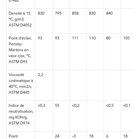
D 482
Densité à 15
830
795
858
830
840
°C, g/m3,
ASTM D4052
Point d'éclair,
93
93
111
110
80
105
Pensky-
Martens en
vase clos, °C,
ASTM D93
Viscosité
2,2
cinématique à
o
40
C, mm2/s,
ASTM D445
Indice de
<0,3
55
<0,2
<0,5
<0,1
neutralisation,
mg KOH/g,
ASTM D974
Point
24
-3
18
6
18