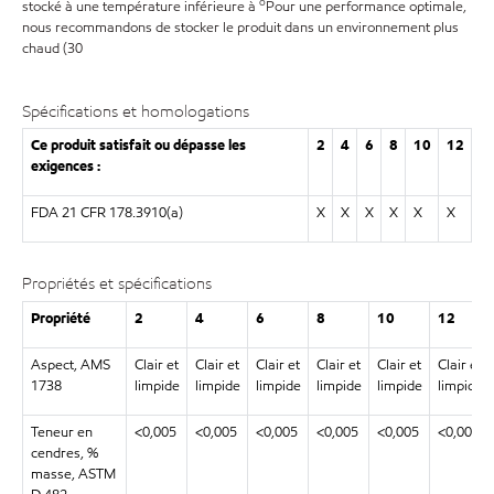
o
stocké à une température inférieure à
Pour une performance optimale,
nous recommandons de stocker le produit dans un environnement plus
chaud (30
Spécifications et homologations
Ce produit satisfait ou dépasse les
2
4
6
8
10
12
exigences :
FDA 21 CFR 178.3910(a)
X
X
X
X
X
X
Propriétés et spécifications
Propriété
2
4
6
8
10
12
Aspect, AMS
Clair et
Clair et
Clair et
Clair et
Clair et
Clair et
1738
limpide
limpide
limpide
limpide
limpide
limpide
Teneur en
<0,005
<0,005
<0,005
<0,005
<0,005
<0,005
cendres, %
masse, ASTM