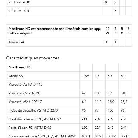
ZF TE-ML-03C
X
X
ZF TE-ML 07F
X
Mobiltrans HD est recommandée par L'Impériale dans les appli
10
3
5
6
cations exigeant :
W
0
0
0
Allison C-4
X
X
Caractéristiques moyennes
Mobiltrans HD
Grade SAE
10W
30
50
60
Viscosité, ASTM D 445
Viscosité, cSt à 40 °C
42
100
195
340
Viscosité, cSt à 100 °C
6,1
11,2
18,0
25,2
Indice de viscosité, ASTM D 2270
96
97
100
96
Point d’écoulement, °C, ASTM D 97
-33
-18
-15
-12
Point d’éclair, °C, ASTM D 92
202
224
240
244
Masse volumique à 15 °C, kg/l, ASTM D 4052
0,881
0,893
0,906
0,911