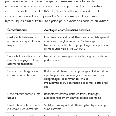
patinage, de permettre le chargement maximal de la barre de
remorquage à de charges élevées sur une pente à des températures
extrêmes. Mobiltrans HD 10W, 30, 50 et 60 offrent un rendement
exceptionnel dans les composants d'entraînement et les circuits
hydrauliques d'aujourd'hui. Ses principaux avantages sont les suivants :
Caractéristiques
Avantages et améliorations possibles
Coefficients balancés du fr
Contrôle optimal du maintient des caractéristiques d
ottement statique et dyna
e friction et du glissement de l'embrayage
mique
Durée de vie de l’embrayage prolongée comparée a
ux meilleures huiles API CD/TO-2
Compatible avec les matér
Durée de vie prolongée de l’embrayage et meilleure
iaux d'embrayage et les él
performance
astomères modernes
Capacité de charge élevée
Réduction de l’usure des engrenages et durée de vi
et protection antiusure
e prolongée des embrayages, transmissions, boîtes
d’engrenages et commandes finales
Productivité accrue en raison des temps d’arrêt réd
uits
Lutte efficace contre le mo
Rendement optimal dans les freins immergés
ussage
Excellent rendement d'antibroutage des freins
Excellente résistance contr
Stabilité remarquable de l’huile hydraulique sous pre
e la chaleur et l’oxydation
ssion extrême