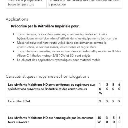
Très bonne pompabilité à
Limitation du démarrage des machines aux heures d
basse température
e production
Applications
Préconisé par la Pétrolière Impériale pour :
Transmissions, boîtes d'engrenages, commandes finales et circuits
hydrauliques en service intensif utilisés dans les équipements tout-terrain
Matériel industriel hors route utilisé dans des domaines comme la
construction, le secteur minier, les carrières et l'agriculture
Transmissions manuelles, servocommandées et automatiques où des fluides
Allison C-4 (huiles moteur SAE 10W et 30) sont exigés
La plupart des applications hydrauliques pour matériel mobile
Caractéristiques moyennes et homologations
Les lubrifiants Mobiltrans HD sont conformes ou supérieurs aux
1
3
5
6
spécifications suivantes de l'industrie et des constructeurs
0
0
0
0
W
Caterpillar TO-4
X
X
X
X
Les lubrifiants Mobiltrans HD est homologuée par les construc
10
3
5
6
teurs suivants :
W
0
0
0