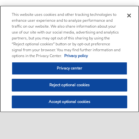
This website uses cookies and other tracking technologies to
enhance user experience and to analyze performance and
traffic on our website. We also share information about your
use of our site with our social media, advertising and analytics
partners, but you may opt out of this sharing by using the
“Reject optional cookies” button or by opt-out preference
signal from your browser. You may find further information and
options in the Privacy Center.
Privacy policy
Privacy center
Reject optional cookies
Accept optional cookies