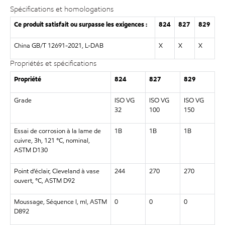
Spécifications et homologations
Ce produit satisfait ou surpasse les exigences :
824
827
829
China GB/T 12691-2021, L-DAB
X
X
X
Propriétés et spécifications
Propriété
824
827
829
Grade
ISO VG
ISO VG
ISO VG
32
100
150
Essai de corrosion à la lame de
1B
1B
1B
cuivre, 3h, 121 °C, nominal,
ASTM D130
Point d’éclair, Cleveland à vase
244
270
270
ouvert, °C, ASTM D92
Moussage, Séquence I, ml, ASTM
0
0
0
D892