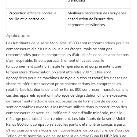
d'émulsion
Protection efficace contre la
Meilleure protection des soupapes
rouille et la corrosion
et réduction de l’usure des
segments et cylindres
Applications
Les lubrifiants de la série Mobil Rarus™ 800 sont recommandées pour les
compresseurs d'air à un ou plusieurs étages, mais ne sont pas
recommandés pour les compresseurs d'air utilisés dans les applications
d'air respirable. Ils sont particulièrement efficaces pour le
fonctionnement continu à haute température, et qui présentent une
température d'évacuation pouvant atteindre 200 °C Elles sont
appropriées pour les machines de type à piston et rotatif, les classes de
viscosité inférieures servant principalement dans les compresseurs
rotatifs. Les lubrifiants de la série Rarus 800 sont recommandés dans le
cas des appareils ayant un historique de dégradation d’huile excessive,
de rendement médiocre des soupapes ou de formation de dépôts. Ils
sont compatibles avec tous les métaux utilisés dans la construction des
compresseurs et avec les lubrifiants à base d'huile minérale, mais le
mélange peut nuire à leur rendement. Les lubrifiants de la série Mobil
Rarus 800 sont compatibles avec les joints d’étanchéité conçus à partir
d’hydrocarbure de silicone, de fluorosilicone, de polysulfure, de Viton, de
Teflon, et de matériaux en haute teneur en nitrile Buna N NBR (plus de