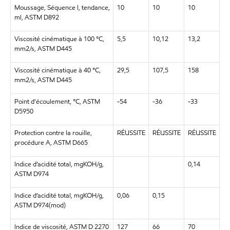
Moussage, Séquence I, tendance,
10
10
10
ml, ASTM D892
Viscosité cinématique à 100 °C,
5,5
10,12
13,2
mm2/s, ASTM D445
Viscosité cinématique à 40 °C,
29,5
107,5
158
mm2/s, ASTM D445
Point d'écoulement, °C, ASTM
-54
-36
-33
D5950
Protection contre la rouille,
RÉUSSITE
RÉUSSITE
RÉUSSITE
procédure A, ASTM D665
Indice d’acidité total, mgKOH/g,
0,14
ASTM D974
Indice d’acidité total, mgKOH/g,
0,06
0,15
ASTM D974(mod)
Indice de viscosité, ASTM D 2270
127
66
70