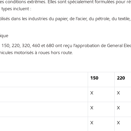
es conditions extrêmes. Elles sont spécialement formulées pour ré
types incluent :
 dans les industries du papier, de l’acier, du pétrole, du textile
ique
150, 220, 320, 460 et 680 ont reçu l’approbation de General Elect
hicules motorisés à roues hors route.
150
220
X
X
X
X
X
X