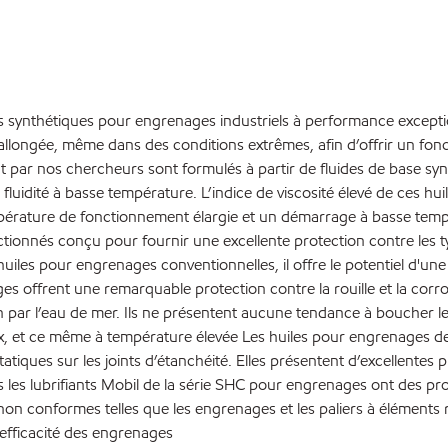
es synthétiques pour engrenages industriels à performance excepti
allongée, même dans des conditions extrêmes, afin d’offrir un fon
int par nos chercheurs sont formulés à partir de fluides de base s
e fluidité à basse température. L’indice de viscosité élevé de ces hu
érature de fonctionnement élargie et un démarrage à basse tempér
ionnés conçu pour fournir une excellente protection contre les type
huiles pour engrenages conventionnelles, il offre le potentiel d'une
es offrent une remarquable protection contre la rouille et la co
r l’eau de mer. Ils ne présentent aucune tendance à boucher les 
ux, et ce même à température élevée Les huiles pour engrenages de 
tiques sur les joints d’étanchéité. Elles présentent d’excellente
 les lubrifiants Mobil de la série SHC pour engrenages ont des prop
 non conformes telles que les engrenages et les paliers à éléments r
’efficacité des engrenages