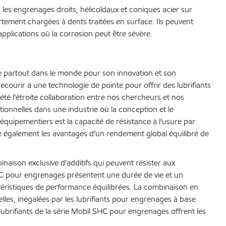
les engrenages droits, hélicoïdaux et coniques acier sur
ortement chargées à dents traitées en surface. Ils peuvent
pplications où la corrosion peut être sévère.
ée partout dans le monde pour son innovation et son
ourir à une technologie de pointe pour offrir des lubrifiants
té l’étroite collaboration entre nos chercheurs et nos
ionnelles dans une industrie où la conception et le
quipementiers est la capacité de résistance à l’usure par
re également les avantages d’un rendement global équilibré de
aison exclusive d’additifs qui peuvent résister aux
HC pour engrenages présentent une durée de vie et un
ctéristiques de performance équilibrées. La combinaison en
lles, inégalées par les lubrifiants pour engrenages à base
lubrifiants de la série Mobil SHC pour engrenages offrent les