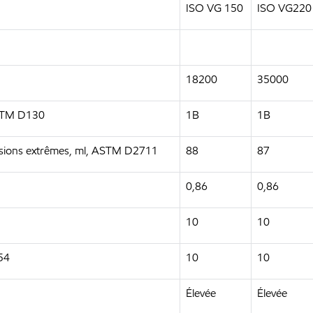
ISO VG 150
ISO VG220
18200
35000
 ASTM D130
1B
1B
ressions extrêmes, ml, ASTM D2711
88
87
0,86
0,86
10
10
54
10
10
Élevée
Élevée