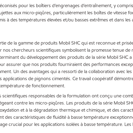
éconisés pour les boîtiers d’engrenages d’entraînement, y compris 
jettes aux micro-piqûres, particulièrement les boîtes de vitesse f
mis à des températures élevées et/ou basses extrêmes et dans les a
artie de la gamme de produits Mobil SHC qui est reconnue et pris
nos chercheurs scientifiques symbolisent la promesse tenue de rec
terminant du développement des produits de la série Mobil SHC a é
pour assurer que nos produits fourniraient des performances except
t. Un des avantages qui a ressorti de la collaboration avec les é
es applications de pignons cimentés. Ce travail coopératif démont
e température de fonctionnement.
scientifiques responsables de la formulation ont conçu une combin
geant contre les micro-piqûres. Les produits de la série Mobil S
l’oxydation et à la dégradation thermique et chimique, et des cara
t des caractéristiques de fluidité à basse température exceptionne
age crucial pour les applications isolées à basse température. Les 