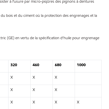
sister à l’usure par micro-piqûres des pignons à dentures
, du bois et du ciment où la protection des engrenages et la
ric (GE) en vertu de la spécification d’huile pour engrenage
320
460
680
1000
X
X
X
X
X
X
X
X
X
X